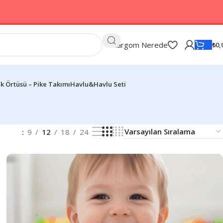
Kargom Nerede
₺
0,
k Örtüsü – Pike Takımı
Havlu&Havlu Seti
9
12
18
24