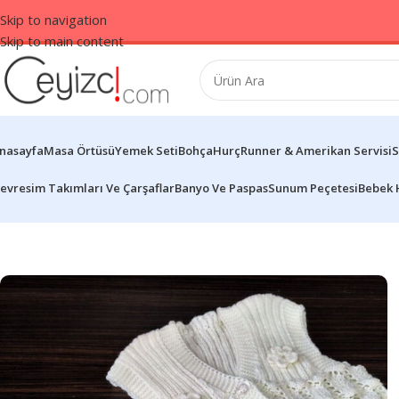
Skip to navigation
Skip to main content
nasayfa
Masa Örtüsü
Yemek Seti
Bohça
Hurç
Runner & Amerikan Servisi
S
evresim Takımları Ve Çarşaflar
Banyo Ve Paspas
Sunum Peçetesi
Bebek 