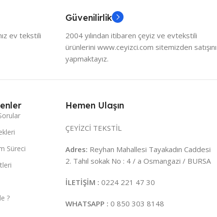
Güvenilirlik
z ev tekstili
2004 yılından itibaren çeyiz ve evtekstili
ürünlerini www.ceyizci.com sitemizden satışını
yapmaktayız.
enler
Hemen Ulaşın
Sorular
ÇEYİZCİ TEKSTİL
kleri
m Süreci
Adres:
Reyhan Mahallesi Tayakadın Caddesi
2. Tahıl sokak No : 4 / a Osmangazi / BURSA
leri
İLETİŞİM :
0224 221 47 30
e ?
WHATSAPP :
0 850 303 8148