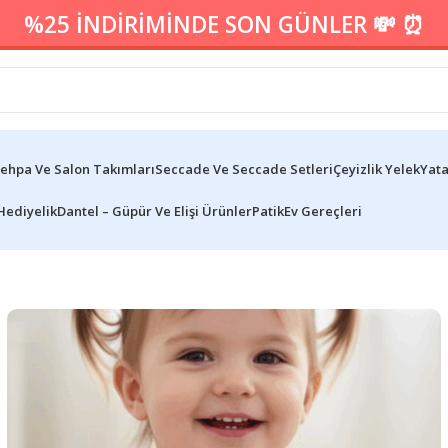
%25 İNDİRİMİNDE SON GÜNLER 💸 ⏰
ehpa Ve Salon Takımları
Seccade Ve Seccade Setleri
Çeyizlik Yelek
Yata
Hediyelik
Dantel – Güpür Ve Elişi Ürünler
Patik
Ev Gereçleri