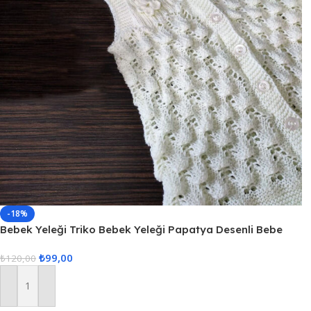
-18%
Bebek Yeleği Triko Bebek Yeleği Papatya Desenli Bebe
Yeleği
₺
99,00
₺
120,00
Sepete Ekle