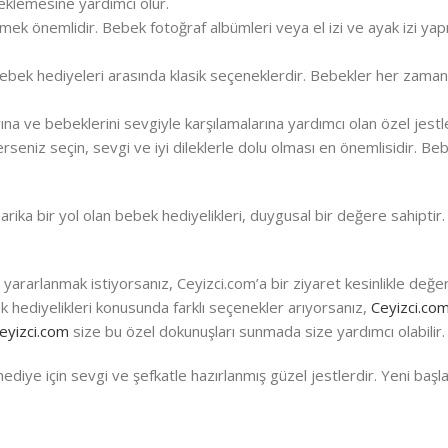
teklemesine yardımcı olur.
ek önemlidir. Bebek fotoğraf albümleri veya el izi ve ayak izi yapma
ebek hediyeleri arasında klasik seçeneklerdir. Bebekler her zaman y
arına ve bebeklerini sevgiyle karşılamalarına yardımcı olan özel jestl
eniz seçin, sevgi ve iyi dileklerle dolu olması en önemlisidir. Bebe
ika bir yol olan bebek hediyelikleri, duygusal bir değere sahiptir. 
yararlanmak istiyorsanız, Ceyizci.com’a bir ziyaret kesinlikle değerl
k hediyelikleri konusunda farklı seçenekler arıyorsanız,
Ceyizci.co
eyizci.com
size bu özel dokunuşları sunmada size yardımcı olabilir.
diye için sevgi ve şefkatle hazırlanmış güzel jestlerdir. Yeni başlay