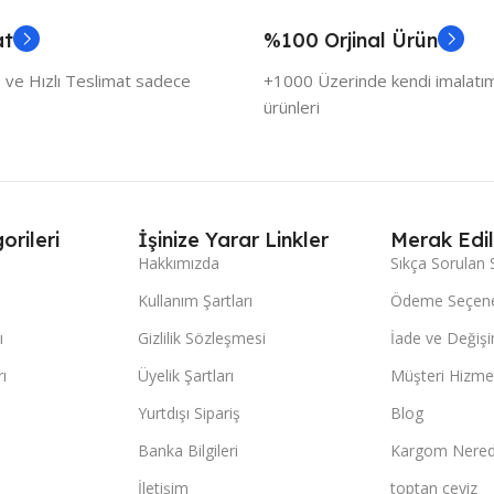
at
%100 Orjinal Ürün
 ve Hızlı Teslimat sadece
+1000 Üzerinde kendi imalatımı
ürünleri
orileri
İşinize Yarar Linkler
Merak Edil
Hakkımızda
Sıkça Sorulan 
Kullanım Şartları
Ödeme Seçene
ı
Gizlilik Sözleşmesi
İade ve Değişi
ı
Üyelik Şartları
Müşteri Hizmet
Yurtdışı Sipariş
Blog
Banka Bilgileri
Kargom Nered
İletişim
toptan çeyiz