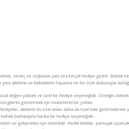
bebek, sevinç ve coşkunun yanı sıra birçok hediye getirir. Bebek hediy
 yeni ailelerin ve bebeklerin hayatına ne tür özel dokunuşlar kattığ
usal değeri yüksek ve özel bir hediye seçeneğidir. Örneğin, bebek p
lan sevgilerini göstermek için mükemmel bir yoldur.
ş hediyeler, ailelerin bu özel anları daha da özel hale getirmelerine
 bebek battaniyesi harika bir hediye seçeneğidir.
leri ve gelişmeleri için önemlidir. Renkli bloklar, yumuşak oyuncakla