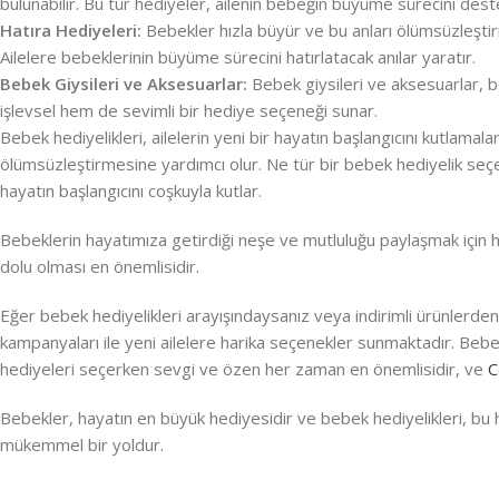
bulunabilir. Bu tür hediyeler, ailenin bebeğin büyüme sürecini des
Hatıra Hediyeleri:
Bebekler hızla büyür ve bu anları ölümsüzleştirm
Ailelere bebeklerinin büyüme sürecini hatırlatacak anılar yaratır.
Bebek Giysileri ve Aksesuarlar:
Bebek giysileri ve aksesuarlar, b
işlevsel hem de sevimli bir hediye seçeneği sunar.
Bebek hediyelikleri, ailelerin yeni bir hayatın başlangıcını kutlamal
ölümsüzleştirmesine yardımcı olur. Ne tür bir bebek hediyelik seçers
hayatın başlangıcını coşkuyla kutlar.
Bebeklerin hayatımıza getirdiği neşe ve mutluluğu paylaşmak için har
dolu olması en önemlisidir.
Eğer bebek hediyelikleri arayışındaysanız veya indirimli ürünlerden 
kampanyaları ile yeni ailelere harika seçenekler sunmaktadır. Bebe
hediyeleri seçerken sevgi ve özen her zaman en önemlisidir, ve
C
Bebekler, hayatın en büyük hediyesidir ve bebek hediyelikleri, bu he
mükemmel bir yoldur.