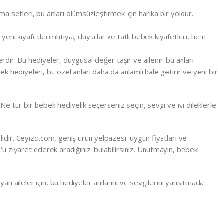
 setleri, bu anları ölümsüzleştirmek için harika bir yoldur.
eni kıyafetlere ihtiyaç duyarlar ve tatlı bebek kıyafetleri, hem
erdir. Bu hediyeler, duygusal değer taşır ve ailenin bu anları
k hediyeleri, bu özel anları daha da anlamlı hale getirir ve yeni bir
Ne tür bir bebek hediyelik seçerseniz seçin, sevgi ve iyi dileklerle
idir. Ceyizci.com, geniş ürün yelpazesi, uygun fiyatları ve
m
‘u ziyaret ederek aradığınızı bulabilirsiniz. Unutmayın, bebek
an aileler için, bu hediyeler anılarını ve sevgilerini yansıtmada