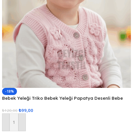
-18%
Bebek Yeleği Triko Bebek Yeleği Papatya Desenli Bebe
Yeleği
₺
99,00
₺
120,00
Sepete Ekle