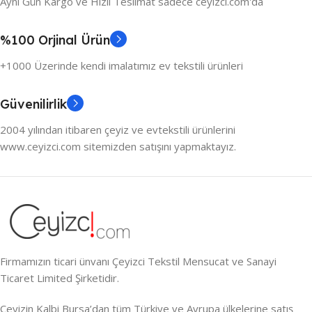
Aynı Gün Kargo ve Hızlı Teslimat sadece ceyizci.com'da
%100 Orjinal Ürün
+1000 Üzerinde kendi imalatımız ev tekstili ürünleri
Güvenilirlik
2004 yılından itibaren çeyiz ve evtekstili ürünlerini
www.ceyizci.com sitemizden satışını yapmaktayız.
Firmamızın ticari ünvanı Çeyizci Tekstil Mensucat ve Sanayi
Ticaret Limited Şirketidir.
Çeyizin Kalbi Bursa’dan tüm Türkiye ve Avrupa ülkelerine satış