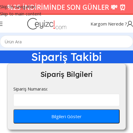
%25 İNDİRİMİNDE SON GÜNLER 💸 ⏰
Skip to navigation
Skip to main content
Kargom Nerede ?
Sipariş Takibi
Sipariş Bilgileri
Sipariş Numarası: