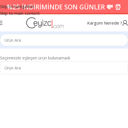
%25 İNDİRİMİNDE SON GÜNLER 💸 ⏰
Skip to navigation
Skip to main content
Kargom Nerede ?
Seçiminizle eşleşen ürün bulunamadı.