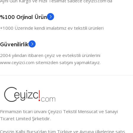
Aynı Gün Kargo ve Hızlı Teslimat sadece ceyizci.com'da
%100 Orjinal Ürün
+1000 Üzerinde kendi imalatımız ev tekstili ürünleri
Güvenilirlik
2004 yılından itibaren çeyiz ve evtekstili ürünlerini
www.ceyizci.com sitemizden satışını yapmaktayız.
Firmamızın ticari ünvanı Çeyizci Tekstil Mensucat ve Sanayi
Ticaret Limited Şirketidir.
Çeyizin Kalbi Bursa’dan tüm Türkiye ve Avrupa ülkelerine satış