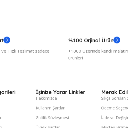
at
%100 Orjinal Ürün
 ve Hızlı Teslimat sadece
+1000 Üzerinde kendi imalatımı
ürünleri
orileri
İşinize Yarar Linkler
Merak Edil
Hakkımızda
Sıkça Sorulan 
Kullanım Şartları
Ödeme Seçene
ı
Gizlilik Sözleşmesi
İade ve Değişi
ı
Üyelik Şartları
Müşteri Hizmet