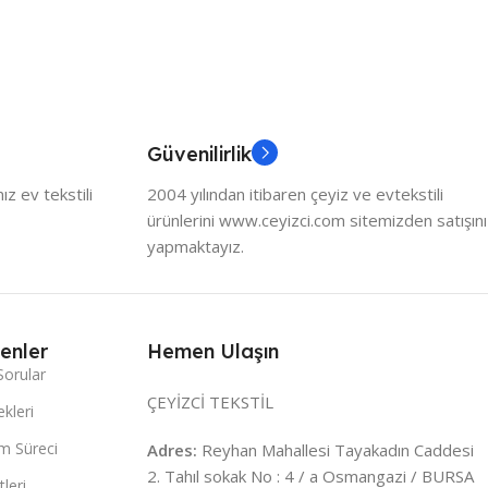
Güvenilirlik
z ev tekstili
2004 yılından itibaren çeyiz ve evtekstili
ürünlerini www.ceyizci.com sitemizden satışını
yapmaktayız.
enler
Hemen Ulaşın
Sorular
ÇEYİZCİ TEKSTİL
kleri
m Süreci
Adres:
Reyhan Mahallesi Tayakadın Caddesi
2. Tahıl sokak No : 4 / a Osmangazi / BURSA
leri