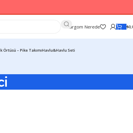
Kargom Nerede
₺
0,
k Örtüsü – Pike Takımı
Havlu&Havlu Seti
ci