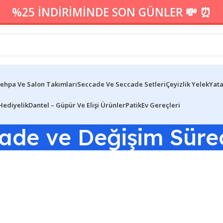
%25 İNDİRİMİNDE SON GÜNLER 💸 ⏰
ehpa Ve Salon Takımları
Seccade Ve Seccade Setleri
Çeyizlik Yelek
Yata
Hediyelik
Dantel – Güpür Ve Elişi Ürünler
Patik
Ev Gereçleri
ade ve Değişim Süre