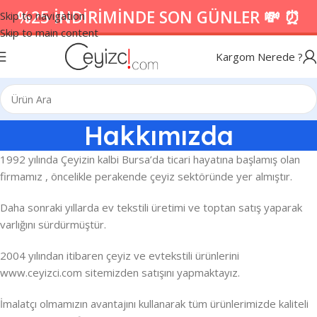
%25 İNDİRİMİNDE SON GÜNLER 💸 ⏰
Skip to navigation
Skip to main content
Kargom Nerede ?
Hakkımızda
1992 yılında Çeyizin kalbi Bursa’da ticari hayatına başlamış olan
firmamız , öncelikle perakende çeyiz sektöründe yer almıştır.
Daha sonraki yıllarda ev tekstili üretimi ve toptan satış yaparak
varlığını sürdürmüştür.
2004 yılından itibaren çeyiz ve evtekstili ürünlerini
www.ceyizci.com sitemizden satışını yapmaktayız.
İmalatçı olmamızın avantajını kullanarak tüm ürünlerimizde kaliteli