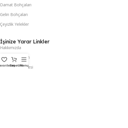
Damat Bohçaları
Gelin Bohçaları
Çeyizlik Yelekler
İşinize Yarar Linkler
Hakkımızda
Kullanım Şartları
avorilerim
Sepetim
Menu
Gizlilik Sözleşmesi
Üyelik Şartları
Yurtdışı Sipariş
Banka Bilgileri
İletişim
Merak Edilenler