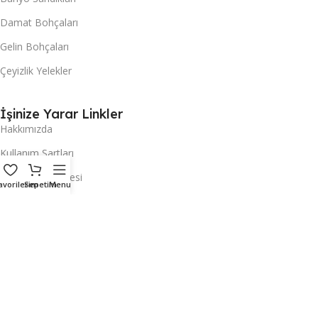
Damat Bohçaları
Gelin Bohçaları
Çeyizlik Yelekler
İşinize Yarar Linkler
Hakkımızda
Kullanım Şartları
Gizlilik Sözleşmesi
avorilerim
Sepetim
Menu
Üyelik Şartları
Yurtdışı Sipariş
Banka Bilgileri
İletişim
Merak Edilenler