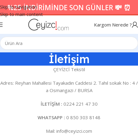
%25 İNDİRİMİNDE SON GÜNLER 💸 ⏰
Skip to navigation
Skip to main content
Kargom Nerede ?
İletişim
ÇEYİZCİ Tekstil
Adres: Reyhan Mahallesi Tayakadın Caddesi 2. Tahıl sokak No : 4 /
a Osmangazi / BURSA
İLETİŞİM :
0224 221 47 30
WHATSAPP :
0 850 303 8148
Mail:
info@ceyizci.com