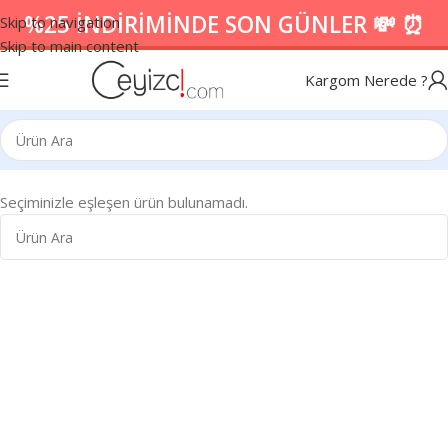
%25 İNDİRİMİNDE SON GÜNLER 💸 ⏰
Skip to navigation
Skip to main content
Kargom Nerede ?
Seçiminizle eşleşen ürün bulunamadı.