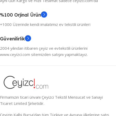
Aynı Gün Kargo ve Hızlı Teslimat sadece ceyizci.com'da
%100 Orjinal Ürün
+1000 Üzerinde kendi imalatımız ev tekstili ürünleri
Güvenilirlik
2004 yılından itibaren çeyiz ve evtekstili ürünlerini
www.ceyizci.com sitemizden satışını yapmaktayız.
Firmamızın ticari ünvanı Çeyizci Tekstil Mensucat ve Sanayi
Ticaret Limited Şirketidir.
Çeyizin Kalbi Bursa’dan tüm Türkiye ve Avrupa ülkelerine satış