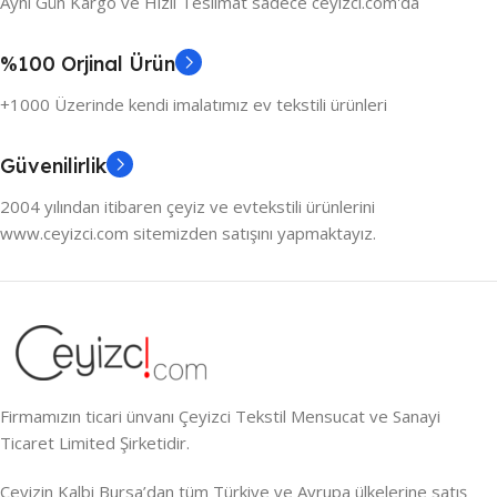
Aynı Gün Kargo ve Hızlı Teslimat sadece ceyizci.com'da
%100 Orjinal Ürün
+1000 Üzerinde kendi imalatımız ev tekstili ürünleri
Güvenilirlik
2004 yılından itibaren çeyiz ve evtekstili ürünlerini
www.ceyizci.com sitemizden satışını yapmaktayız.
Firmamızın ticari ünvanı Çeyizci Tekstil Mensucat ve Sanayi
Ticaret Limited Şirketidir.
Çeyizin Kalbi Bursa’dan tüm Türkiye ve Avrupa ülkelerine satış