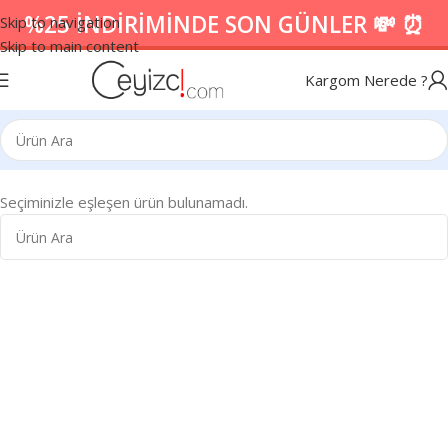
%25 İNDİRİMİNDE SON GÜNLER 💸 ⏰
Skip to navigation
Skip to main content
Kargom Nerede ?
Seçiminizle eşleşen ürün bulunamadı.