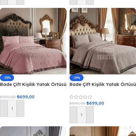
-29%
-29%
Bade Çift Kişilik Yatak Örtüsü
Bade Çift Kişilik Yatak Örtüsü
– Pudra
– Kapuçino
₺
699,00
₺
990,00
₺
699,00
₺
990,00
Sepete Ekle
Sepete Ekle