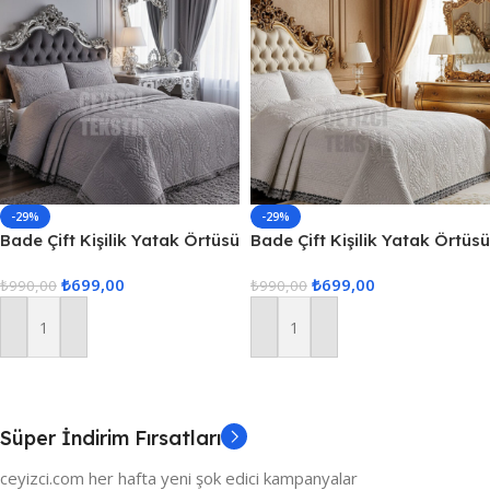
-29%
-29%
Bade Çift Kişilik Yatak Örtüsü
Bade Çift Kişilik Yatak Örtüsü
– Gri
– Ekru
₺
699,00
₺
699,00
₺
990,00
₺
990,00
Sepete Ekle
Sepete Ekle
Süper İndirim Fırsatları
ceyizci.com her hafta yeni şok edici kampanyalar