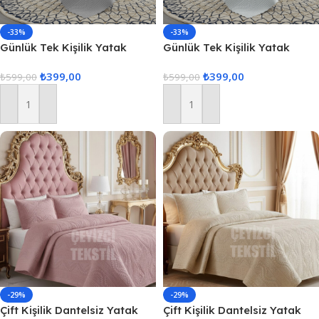
-33%
-33%
Günlük Tek Kişilik Yatak
Günlük Tek Kişilik Yatak
Örtüsü, Çeyizlik Tek Kişilik
Örtüsü, Çeyizlik Tek Kişilik
₺
399,00
₺
399,00
Kapitone Yatak Örtüsü – Gri
₺
599,00
Kapitone Yatak Örtüsü –
₺
599,00
Ekru
Sepete Ekle
Sepete Ekle
-29%
-29%
Çift Kişilik Dantelsiz Yatak
Çift Kişilik Dantelsiz Yatak