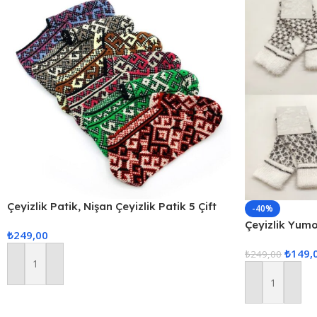
Çeyizlik Patik, Nişan Çeyizlik Patik 5 Çift
-40%
Türkmen Patiği Gelin Çorabı
Çeyizlik Yum
₺
249,00
Çorap – 4 Çift
₺
149,
₺
249,00
Sepete Ekle
Sepete Ekle