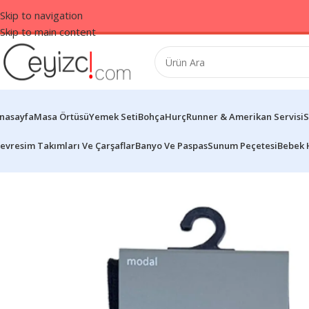
Skip to navigation
Skip to main content
nasayfa
Masa Örtüsü
Yemek Seti
Bohça
Hurç
Runner & Amerikan Servisi
S
evresim Takımları Ve Çarşaflar
Banyo Ve Paspas
Sunum Peçetesi
Bebek 