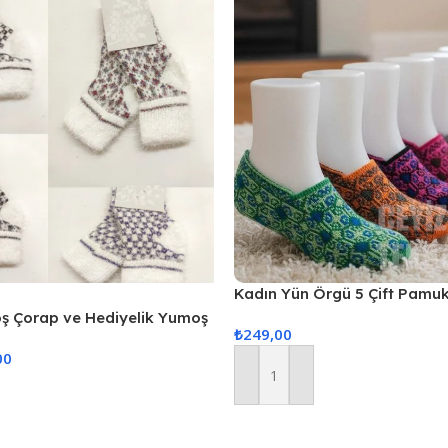
Kadın Yün Örgü 5 Çift Pamukl
oş Çorap ve Hediyelik Yumoş
₺
249,00
00
Sepete Ekle