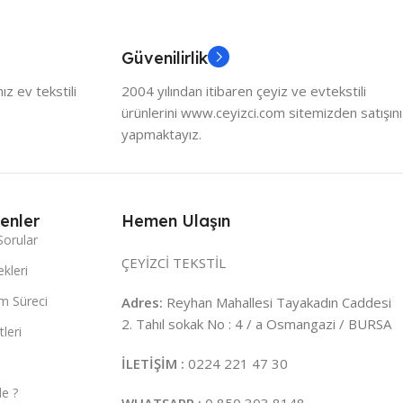
Güvenilirlik
z ev tekstili
2004 yılından itibaren çeyiz ve evtekstili
ürünlerini www.ceyizci.com sitemizden satışını
yapmaktayız.
enler
Hemen Ulaşın
Sorular
ÇEYİZCİ TEKSTİL
kleri
m Süreci
Adres:
Reyhan Mahallesi Tayakadın Caddesi
2. Tahıl sokak No : 4 / a Osmangazi / BURSA
leri
İLETİŞİM :
0224 221 47 30
e ?