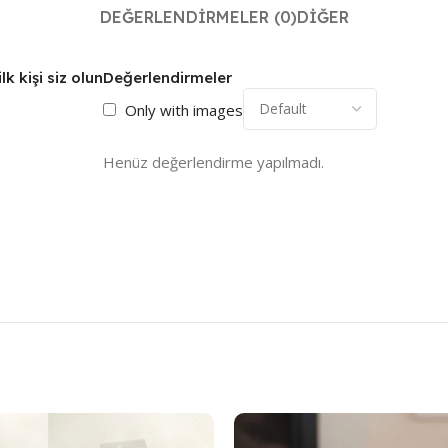
DEĞERLENDIRMELER (0)
DIĞER
k kişi siz olun
Değerlendirmeler
Only with images
Henüz değerlendirme yapılmadı.