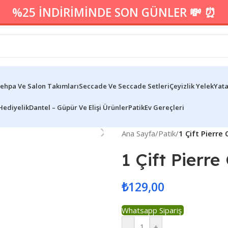
%25 İNDİRİMİNDE SON GÜNLER 💸 ⏰
ehpa Ve Salon Takımları
Seccade Ve Seccade Setleri
Çeyizlik Yelek
Yata
Hediyelik
Dantel – Güpür Ve Elişi Ürünler
Patik
Ev Gereçleri
Ana Sayfa
/
Patik
/
1 Çift Pierre
1 Çift Pierr
₺
129,00
Whatsapp Sipariş
-
+