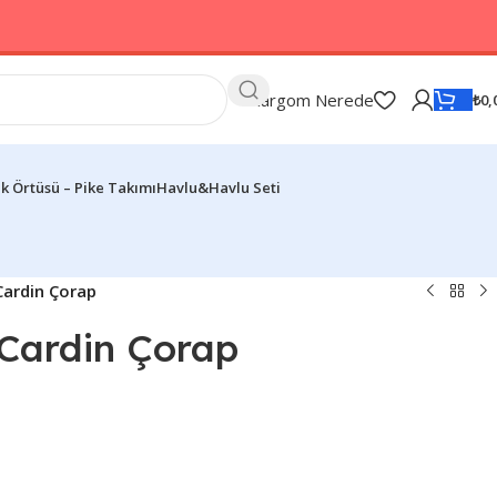
Kargom Nerede
₺
0,
k Örtüsü – Pike Takımı
Havlu&Havlu Seti
 Cardin Çorap
e Cardin Çorap