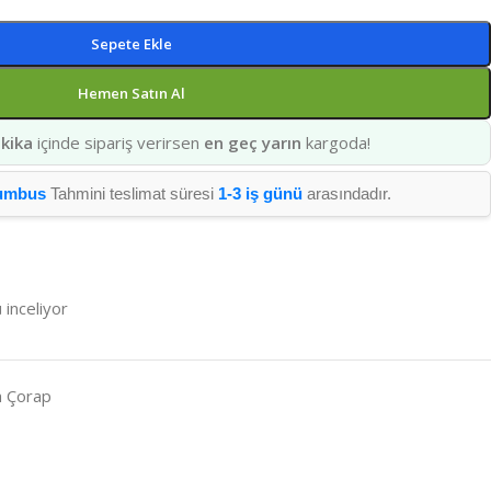
Sepete Ekle
Hemen Satın Al
kika
içinde sipariş verirsen
en geç yarın
kargoda!
umbus
Tahmini teslimat süresi
1-3 iş günü
arasındadır.
 inceliyor
n Çorap