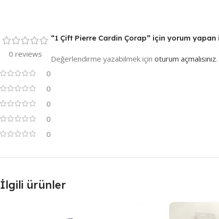
“1 Çift Pierre Cardin Çorap” için yorum yapan il
0 reviews
Değerlendirme yazabilmek için
oturum açmalısınız
.
0
0
0
0
0
İlgili ürünler