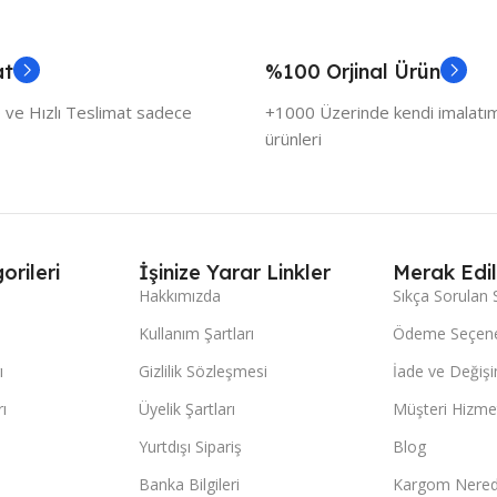
at
%100 Orjinal Ürün
 ve Hızlı Teslimat sadece
+1000 Üzerinde kendi imalatımı
ürünleri
orileri
İşinize Yarar Linkler
Merak Edil
Hakkımızda
Sıkça Sorulan 
Kullanım Şartları
Ödeme Seçene
ı
Gizlilik Sözleşmesi
İade ve Değişi
ı
Üyelik Şartları
Müşteri Hizmet
Yurtdışı Sipariş
Blog
Banka Bilgileri
Kargom Nered