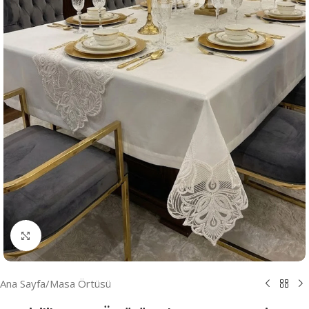
Resmi Büyüt
Ana Sayfa
/
Masa Örtüsü