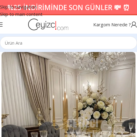
%25 İNDİRİMİNDE SON GÜNLER 💸 ⏰
Skip to navigation
Skip to main content
Kargom Nerede ?