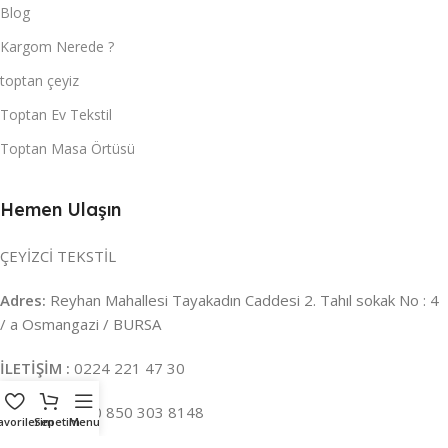
Blog
Kargom Nerede ?
toptan çeyiz
Toptan Ev Tekstil
Toptan Masa Örtüsü
Hemen Ulaşın
ÇEYİZCİ TEKSTİL
Adres:
Reyhan Mahallesi Tayakadın Caddesi 2. Tahıl sokak No : 4
/ a Osmangazi / BURSA
İLETİŞİM :
0224 221 47 30
WHATSAPP :
0 850 303 8148
avorilerim
Sepetim
Menu