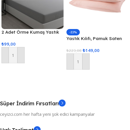
2 Adet Örme Kumaş Yastık
-33%
Alezi
Yastık Kılıfı, Pamuk Saten
₺
99,00
Yastık Kılıfı 2 Adet Düz
₺
149,00
Yastık Kılıfı Pudra
₺
223,08
Sepete Ekle
Sepete Ekle
Süper İndirim Fırsatları
ceyizci.com her hafta yeni şok edici kampanyalar