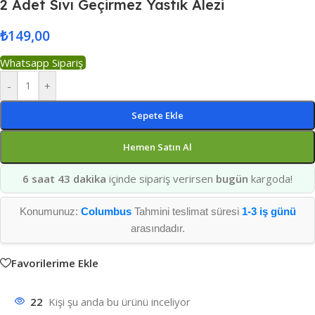
2 Adet Sıvı Geçirmez Yastık Alezi
₺
149,00
Whatsapp Sipariş
-
+
Sepete Ekle
Hemen Satın Al
6 saat 43 dakika
içinde sipariş verirsen
bugün
kargoda!
Konumunuz:
Columbus
Tahmini teslimat süresi
1-3 iş günü
arasındadır.
Favorilerime Ekle
22
Kişi şu anda bu ürünü inceliyor