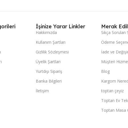
orileri
İşinize Yarar Linkler
Merak Edil
Hakkımızda
Sıkça Sorulan 
Kullanım Şartları
Ödeme Seçene
ı
Gizlilik Sözleşmesi
İade ve Değişi
ı
Üyelik Şartları
Müşteri Hizmet
Yurtdışı Sipariş
Blog
Banka Bilgileri
Kargom Nered
İletişim
toptan çeyiz
Toptan Ev Teks
Toptan Masa 