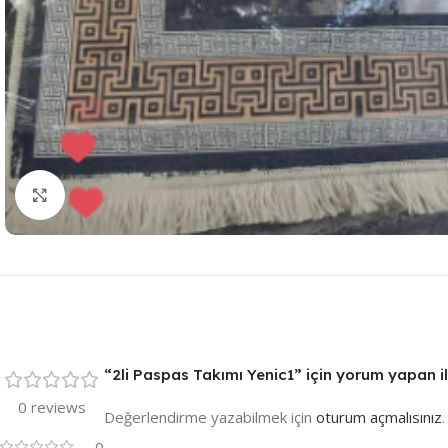
Resmi Büyüt
“2li Paspas Takımı Yenic1” için yorum yapan ilk
0 reviews
Değerlendirme yazabilmek için
oturum açmalısınız
.
0