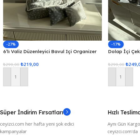
-27%
-17%
6’lı Valiz Düzenleyici Bavul Içi Organizer
Dolap İçi Çe
Set Seyahat Hurcu
Düzenleyici, 
₺
219,00
₺
249,
₺
299,00
Çekmece İçi 
₺
299,00
Sepete Ekle
Sepete Ekle
Süper İndirim Fırsatları
Hızlı Teslim
ceyizci.com her hafta yeni şok edici
Aynı Gün Kargo
kampanyalar
ceyizci.com'da