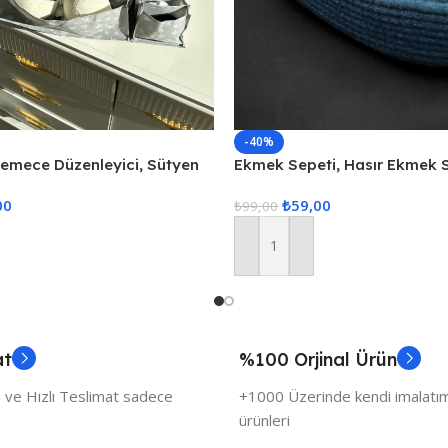
-40%
kemece Düzenleyici, Sütyen
Ekmek Sepeti, Hasır Ekmek 
İç Çamaşarı Düzenleyici, 3lü
Düzenleyici Sepet – Mavi
00
₺
59,00
Düzenle
₺
99,00
Sepete Ekle
at
%100 Orjinal Ürün
 ve Hızlı Teslimat sadece
+1000 Üzerinde kendi imalatımı
ürünleri