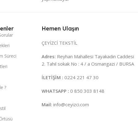
enler
Hemen Ulaşın
Sorular
ÇEYİZCİ TEKSTİL
kleri
m Süreci
Adres:
Reyhan Mahallesi Tayakadın Caddesi
2. Tahıl sokak No : 4 / a Osmangazi / BURSA
leri
İLETİŞİM :
0224 221 47 30
e ?
WHATSAPP :
0 850 303 8148
Mail:
info@ceyizci.com
til
Örtüsü