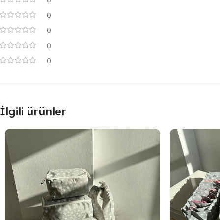
0
0
0
0
İlgili ürünler