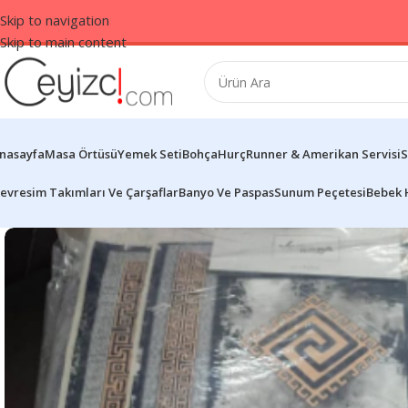
Skip to navigation
Skip to main content
nasayfa
Masa Örtüsü
Yemek Seti
Bohça
Hurç
Runner & Amerikan Servisi
S
evresim Takımları Ve Çarşaflar
Banyo Ve Paspas
Sunum Peçetesi
Bebek 