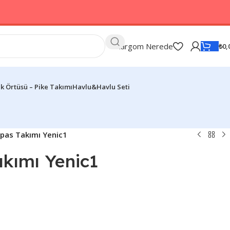
Kargom Nerede
₺
0,
k Örtüsü – Pike Takımı
Havlu&Havlu Seti
spas Takımı Yenic1
akımı Yenic1