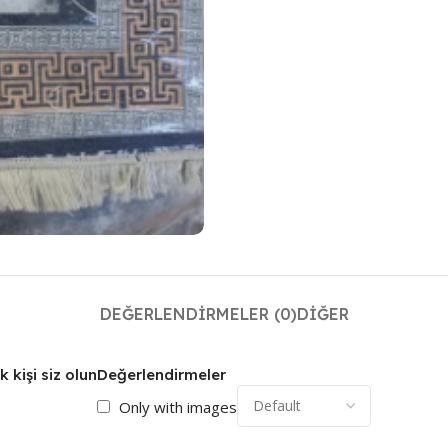
DEĞERLENDIRMELER (0)
DIĞER
 kişi siz olun
Değerlendirmeler
Only with images