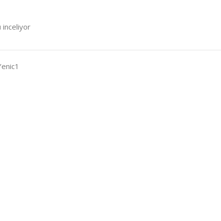
 inceliyor
Yenic1