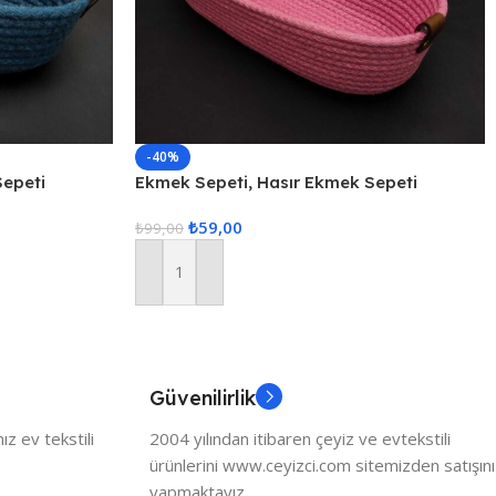
-40%
Sepeti
Ekmek Sepeti, Hasır Ekmek Sepeti
Düzenleyici Sepet – Pembe
₺
59,00
₺
99,00
Sepete Ekle
Güvenilirlik
z ev tekstili
2004 yılından itibaren çeyiz ve evtekstili
ürünlerini www.ceyizci.com sitemizden satışını
yapmaktayız.