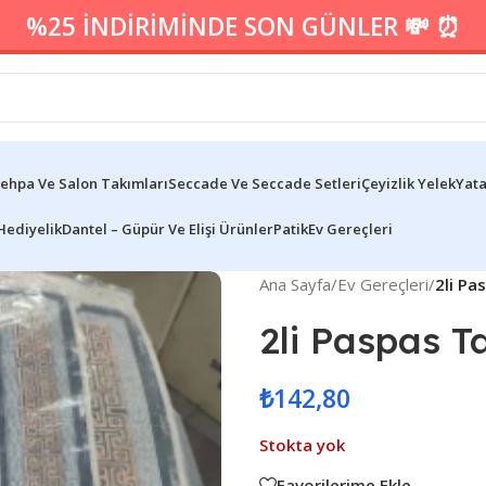
%25 İNDİRİMİNDE SON GÜNLER 💸 ⏰
ehpa Ve Salon Takımları
Seccade Ve Seccade Setleri
Çeyizlik Yelek
Yata
Hediyelik
Dantel – Güpür Ve Elişi Ürünler
Patik
Ev Gereçleri
Ana Sayfa
/
Ev Gereçleri
/
2li Pa
2li Paspas T
₺
142,80
Stokta yok
Favorilerime Ekle