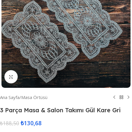
Resmi Büyüt
Ana Sayfa
/
Masa Örtüsü
3 Parça Masa & Salon Takımı Gül Kare Gri
₺
130,68
₺
188,50