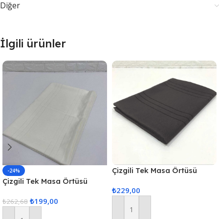
Diğer
İlgili ürünler
Çizgili Tek Masa Örtüsü
-24%
Colber 160x220cm Füme
Çizgili Tek Masa Örtüsü
₺
229,00
Colber 160x220cm – Ekru
₺
199,00
₺
262,68
Sepete Ekle