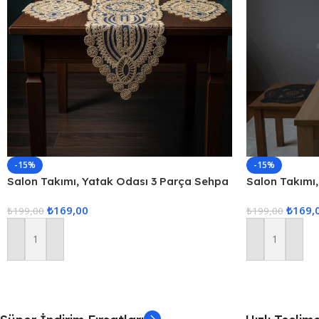
-15%
-15%
Salon Takımı, Yatak Odası 3 Parça Sehpa
Salon Takımı
Örtüsü, Masa Örtüsü 3 Parça Oda Takımı
Örtüsü, Masa
₺
169,00
₺
169,
₺
199,00
₺
199,00
Sepete Ekle
Sepete Ekle