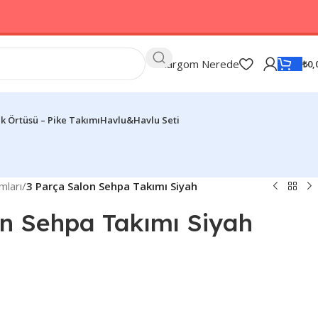
Kargom Nerede
₺
0,
k Örtüsü – Pike Takımı
Havlu&Havlu Seti
mları
/
3 Parça Salon Sehpa Takımı Siyah
on Sehpa Takımı Siyah