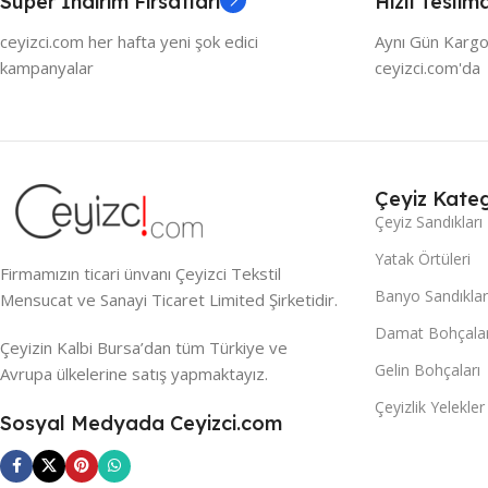
Süper İndirim Fırsatları
Hızlı Teslim
ceyizci.com her hafta yeni şok edici
Aynı Gün Kargo
kampanyalar
ceyizci.com'da
Çeyiz Kateg
Çeyiz Sandıkları
Yatak Örtüleri
Firmamızın ticari ünvanı Çeyizci Tekstil
Banyo Sandıklar
Mensucat ve Sanayi Ticaret Limited Şirketidir.
Damat Bohçalar
Çeyizin Kalbi Bursa’dan tüm Türkiye ve
Gelin Bohçaları
Avrupa ülkelerine satış yapmaktayız.
Çeyizlik Yelekler
Sosyal Medyada Ceyizci.com