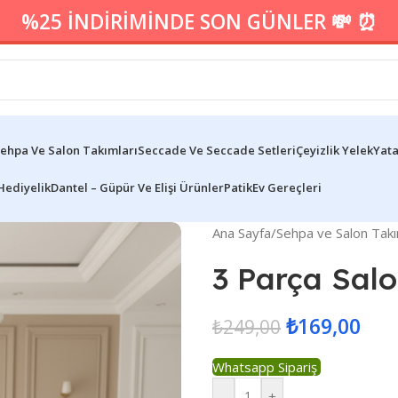
%25 İNDİRİMİNDE SON GÜNLER 💸 ⏰
ehpa Ve Salon Takımları
Seccade Ve Seccade Setleri
Çeyizlik Yelek
Yata
Hediyelik
Dantel – Güpür Ve Elişi Ürünler
Patik
Ev Gereçleri
Ana Sayfa
/
Sehpa ve Salon Takı
3 Parça Sal
₺
169,00
₺
249,00
Whatsapp Sipariş
-
+