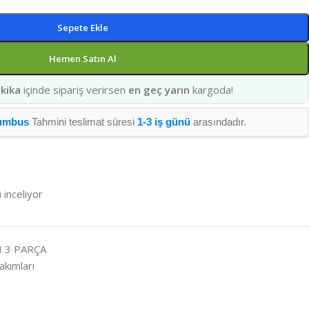
Sepete Ekle
Hemen Satın Al
kika
içinde sipariş verirsen
en geç yarın
kargoda!
umbus
Tahmini teslimat süresi
1-3 iş günü
arasındadır.
 inceliyor
H 3 PARÇA
akımları