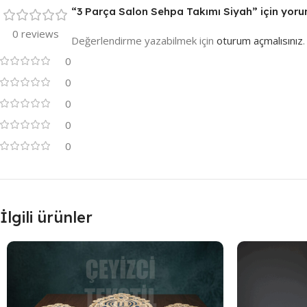
“3 Parça Salon Sehpa Takımı Siyah” için yorum 
0 reviews
Değerlendirme yazabilmek için
oturum açmalısınız
.
0
0
0
0
0
İlgili ürünler