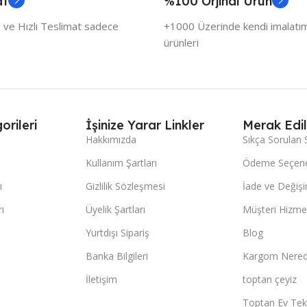
at
%100 Orjinal Ürün
 ve Hızlı Teslimat sadece
+1000 Üzerinde kendi imalatımı
ürünleri
orileri
İşinize Yarar Linkler
Merak Edil
Hakkımızda
Sıkça Sorulan 
Kullanım Şartları
Ödeme Seçene
ı
Gizlilik Sözleşmesi
İade ve Değişi
ı
Üyelik Şartları
Müşteri Hizmet
Yurtdışı Sipariş
Blog
Banka Bilgileri
Kargom Nered
İletişim
toptan çeyiz
Toptan Ev Teks