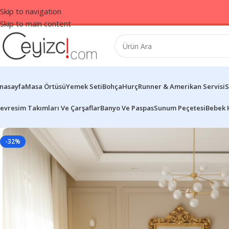
Skip to navigation
Skip to main content
nasayfa
Masa Örtüsü
Yemek Seti
Bohça
Hurç
Runner & Amerikan Servisi
S
evresim Takımları Ve Çarşaflar
Banyo Ve Paspas
Sunum Peçetesi
Bebek 
-32%