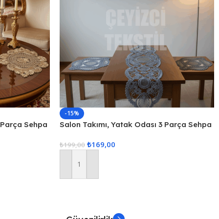
-15%
3 Parça Sehpa
Salon Takımı, Yatak Odası 3 Parça Sehpa
a Oda Takımı
Örtüsü, Masa Örtüsü 3 Parça Oda Takımı
₺
169,00
₺
199,00
Sepete Ekle