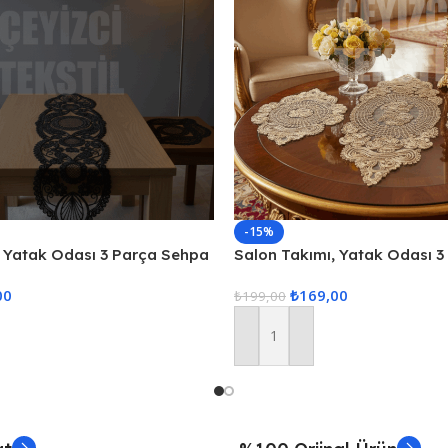
-15%
, Yatak Odası 3 Parça Sehpa
Salon Takımı, Yatak Odası 
 Örtüsü 3 Parça Oda Takımı
Örtüsü, Masa Örtüsü 3 Parç
00
₺
169,00
₺
199,00
Sepete Ekle