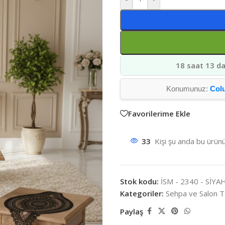
18 saat 13 da
Konumunuz:
Col
Favorilerime Ekle
33
Kişi şu anda bu ürünü
Stok kodu:
İSM - 2340 - SİYA
Kategoriler:
Sehpa ve Salon T
Paylaş