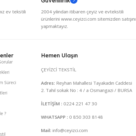
Güvenilirlik
z ev tekstili
2004 yılından itibaren çeyiz ve evtekstili
ürünlerini www.ceyizci.com sitemizden satışını
yapmaktayız.
enler
Hemen Ulaşın
Sorular
ÇEYİZCİ TEKSTİL
kleri
m Süreci
Adres:
Reyhan Mahallesi Tayakadın Caddesi
2. Tahıl sokak No : 4 / a Osmangazi / BURSA
leri
İLETİŞİM :
0224 221 47 30
e ?
WHATSAPP :
0 850 303 8148
Mail:
info@ceyizci.com
til