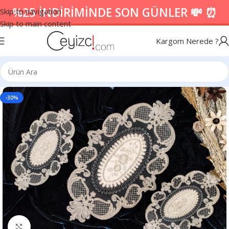
%25 İNDİRİMİNDE SON GÜNLER 💸 ⏰
Skip to navigation
Skip to main content
Kargom Nerede ?
-30%
Resmi Büyüt