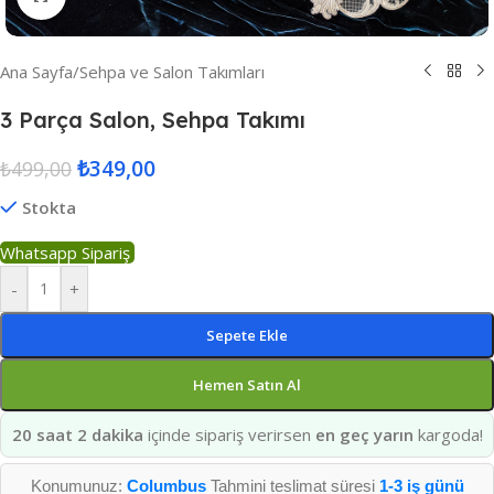
Ana Sayfa
/
Sehpa ve Salon Takımları
3 Parça Salon, Sehpa Takımı
₺
349,00
₺
499,00
Stokta
Whatsapp Sipariş
-
+
Sepete Ekle
Hemen Satın Al
20 saat 2 dakika
içinde sipariş verirsen
en geç yarın
kargoda!
Konumunuz:
Columbus
Tahmini teslimat süresi
1-3 iş günü