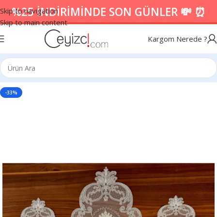
%25 İNDİRİMİNDE SON GÜNLER 💸 ⏰
Skip to navigation
Skip to main content
Kargom Nerede ?
-33%