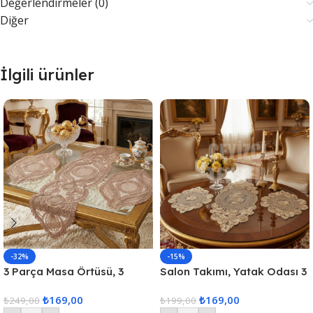
Değerlendirmeler (0)
Diğer
İlgili ürünler
-32%
-15%
3 Parça Masa Örtüsü, 3
Salon Takımı, Yatak Odası 3
Parça Salon Oda Takımı,
Parça Sehpa Örtüsü, Masa
₺
169,00
₺
169,00
Dantelli 3 Parça Oda Takımı
₺
249,00
Örtüsü 3 Parça Oda Takımı
₺
199,00