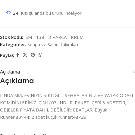
34
Kişi şu anda bu ürünü inceliyor
Stok kodu:
İSM - 138 - 3 PARÇA - KREM
Kategoriler:
Sehpa ve Salon Takımları
Paylaş
Açıklama
Açıklama
LİNDA MİA; EVİNİZİN ŞIKLIĞI…; SEHBALARINIZ VE YATAK ODASI
KOMİDİNLERİNİZ İÇİN UYGUNDUR; PAKET İÇERİ 3 ADETTİR;
OBJELER FİYATA DAHİL DEĞİLDİR; EBATLAR; Büyük
Runner:80×44; 2 adet küçük runner:48×29;