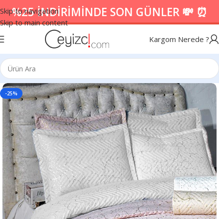
%25 İNDİRİMİNDE SON GÜNLER 💸 ⏰
Skip to navigation
Skip to main content
Kargom Nerede ?
-25%