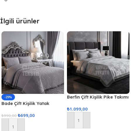
İlgili ürünler
Berfin Çift Kişilik Pike Takımı
-29%
– Gri
Bade Çift Kişilik Yatak
₺
1.099,00
Örtüsü – Gri
₺
699,00
₺
990,00
Sepete Ekle
Sepete Ekle