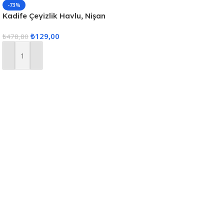
-73%
Kadife Çeyizlik Havlu, Nişan
Havlusu Kadife Kurdelalı,
₺
129,00
Kurdele İşi Dantelli Havlu
₺
478,80
Sepete Ekle