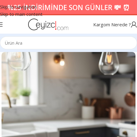
%25 İNDİRİMİNDE SON GÜNLER 💸 ⏰
Skip to navigation
Skip to main content
Kargom Nerede ?