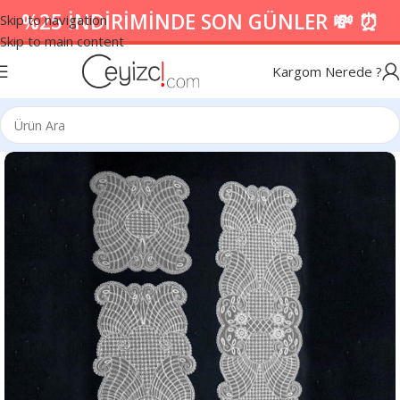
%25 İNDİRİMİNDE SON GÜNLER 💸 ⏰
Skip to navigation
Skip to main content
Kargom Nerede ?