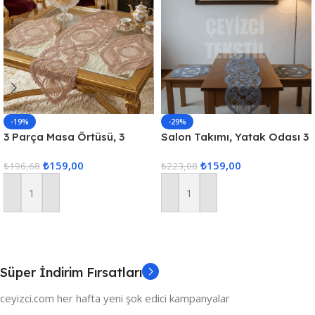
-19%
-29%
3 Parça Masa Örtüsü, 3
Salon Takımı, Yatak Odası 3
Parça Salon Oda Takımı,
Parça Sehpa Örtüsü, Masa
₺
159,00
₺
159,00
Dantelli 3 Parça Oda Takımı
₺
196,68
Örtüsü 3 Parça Oda Takımı
₺
223,08
Sepete Ekle
Sepete Ekle
Süper İndirim Fırsatları
ceyizci.com her hafta yeni şok edici kampanyalar