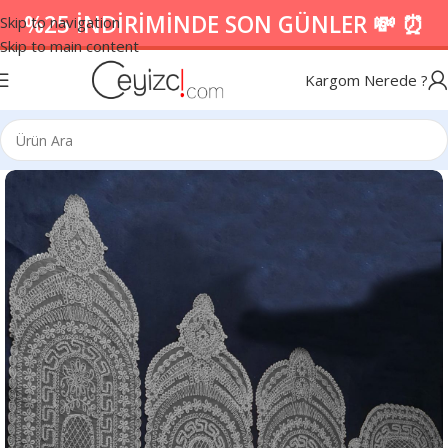
%25 İNDİRİMİNDE SON GÜNLER 💸 ⏰
Skip to navigation
Skip to main content
Kargom Nerede ?