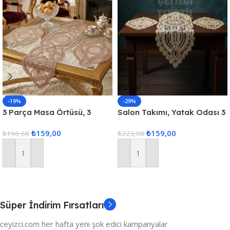
-19%
-29%
3 Parça Masa Örtüsü, 3
Salon Takımı, Yatak Odası 3
Parça Salon Oda Takımı,
Parça Sehpa Örtüsü, Masa
₺
159,00
₺
159,00
Dantelli 3 Parça Oda Takımı
₺
196,68
Örtüsü 3 Parça Oda Takımı
₺
223,08
Sepete Ekle
Sepete Ekle
Süper İndirim Fırsatları
ceyizci.com her hafta yeni şok edici kampanyalar