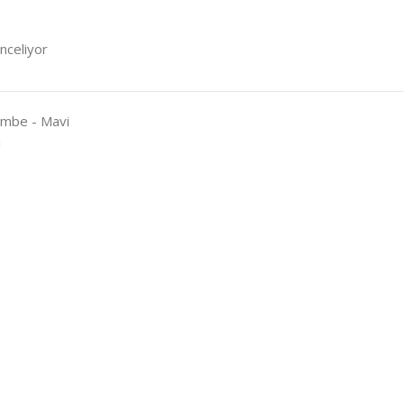
inceliyor
embe - Mavi
i