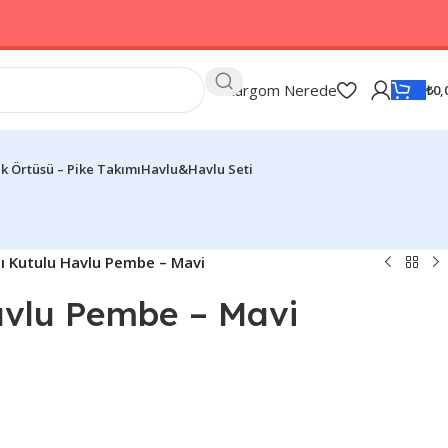
Kargom Nerede
₺
0,
k Örtüsü – Pike Takımı
Havlu&Havlu Seti
lı Kutulu Havlu Pembe – Mavi
Havlu Pembe – Mavi