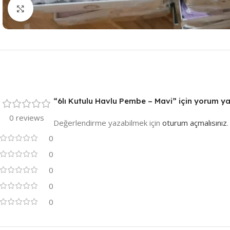
Resmi Büyüt
“6lı Kutulu Havlu Pembe – Mavi” için yorum yapa
0 reviews
Değerlendirme yazabilmek için
oturum açmalısınız
.
0
0
0
0
0