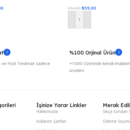
Pudra
00
₺
59,00
₺
94,88
Sepete Ekle
at
%100 Orjinal Ürün
 ve Hızlı Teslimat sadece
+1000 Üzerinde kendi imalatımı
ürünleri
orileri
İşinize Yarar Linkler
Merak Edil
Hakkımızda
Sıkça Sorulan 
Kullanım Şartları
Ödeme Seçene