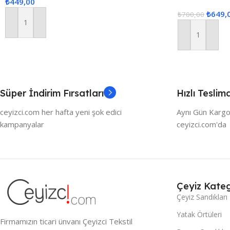
₺
449,00
yeşil
₺
649,
₺
700,00
Sepete Ekle
Sepete Ekle
Süper İndirim Fırsatları
Hızlı Teslim
ceyizci.com her hafta yeni şok edici
Aynı Gün Kargo
kampanyalar
ceyizci.com'da
Çeyiz Kateg
Çeyiz Sandıkları
Yatak Örtüleri
Firmamızın ticari ünvanı Çeyizci Tekstil