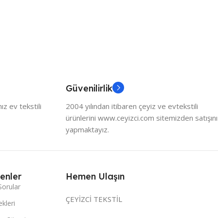
Güvenilirlik
z ev tekstili
2004 yılından itibaren çeyiz ve evtekstili
ürünlerini www.ceyizci.com sitemizden satışını
yapmaktayız.
enler
Hemen Ulaşın
Sorular
ÇEYİZCİ TEKSTİL
kleri