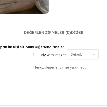
DEĞERLENDIRMELER (0)
DIĞER
n ilk kişi siz olun
Değerlendirmeler
Only with images
Henüz değerlendirme yapılmadı.