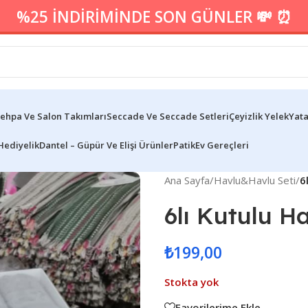
%25 İNDİRİMİNDE SON GÜNLER 💸 ⏰
ehpa Ve Salon Takımları
Seccade Ve Seccade Setleri
Çeyizlik Yelek
Yata
Hediyelik
Dantel – Güpür Ve Elişi Ürünler
Patik
Ev Gereçleri
Ana Sayfa
/
Havlu&Havlu Seti
/
6
6lı Kutulu 
₺
199,00
Stokta yok
Favorilerime Ekle