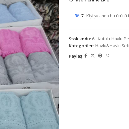
7
Kişi şu anda bu ürünü 
Stok kodu:
6lı Kutulu Havlu P
Kategoriler:
Havlu&Havlu Set
Paylaş