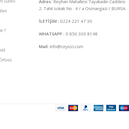
m Süreci
Adres:
Reyhan Mahallesi Tayakadın Caddesi
2. Tahıl sokak No : 4 / a Osmangazi / BURSA
leri
İLETİŞİM :
0224 221 47 30
e ?
WHATSAPP :
0 850 303 8148
Mail:
info@ceyizci.com
til
Örtüsü