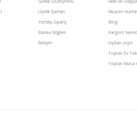
ı
Gizlilik Sözleşmesi
İade ve Değişi
ı
Üyelik Şartları
Müşteri Hizmet
Yurtdışı Sipariş
Blog
Banka Bilgileri
Kargom Nered
İletişim
toptan çeyiz
Toptan Ev Teks
Toptan Masa 