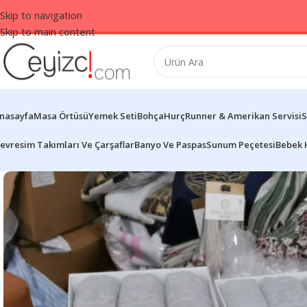
Skip to navigation
Skip to main content
nasayfa
Masa Örtüsü
Yemek Seti
Bohça
Hurç
Runner & Amerikan Servisi
S
evresim Takımları Ve Çarşaflar
Banyo Ve Paspas
Sunum Peçetesi
Bebek 