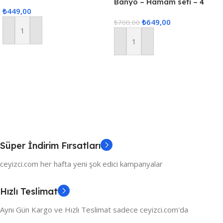
Havlusu, Konvoy Havlusu
Banyo – Hamam seti – 4
₺
449,00
Ekonomik Model 40x80cm
parça – Krem – yeşil
₺
649,00
₺
700,00
Sepete Ekle
Sepete Ekle
Süper İndirim Fırsatları
ceyizci.com her hafta yeni şok edici kampanyalar
Hızlı Teslimat
Aynı Gün Kargo ve Hızlı Teslimat sadece ceyizci.com'da