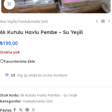
Resmi Büyüt
Ana Sayfa
/
Havlu&Havlu Seti
6lı Kutulu Havlu Pembe – Su Yeşili
₺
199,00
Stokta yok
Favorilerime Ekle
33
Kişi şu anda bu ürünü inceliyor
Stok kodu:
6lı Kutulu Havlu Pembe - Su Yeşili
Kategoriler:
Havlu&Havlu Seti
Paylaş