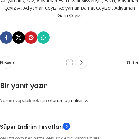
Adıyaman Çeyiz, Adıyaman Ev Tekstili Alışverişi Çeyizci, Adıyaman
Çeyiz Al, Adıyaman Çeyiz, Adıyaman Damat Çeyizci , Adıyaman
Gelin Çeyizi
Newer
Older
Bir yanıt yazın
Yorum yapabilmek için
oturum açmalısınız
.
Süper İndirim Fırsatları
ceyizci.com her hafta yeni şok edici kampanyalar