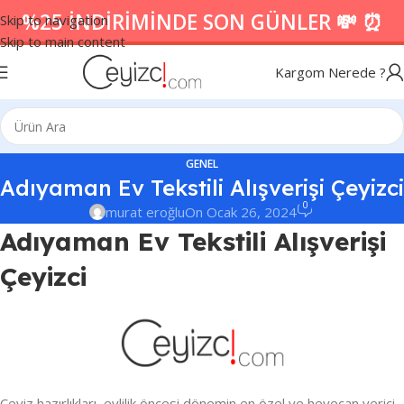
%25 İNDİRİMİNDE SON GÜNLER 💸 ⏰
Skip to navigation
Skip to main content
Kargom Nerede ?
GENEL
Adıyaman Ev Tekstili Alışverişi Çeyizci
0
murat eroğlu
On Ocak 26, 2024
Adıyaman Ev Tekstili Alışverişi
Çeyizci
Çeyiz hazırlıkları, evlilik öncesi dönemin en özel ve heyecan verici