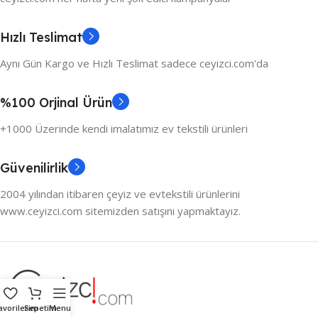
Hızlı Teslimat
Aynı Gün Kargo ve Hızlı Teslimat sadece ceyizci.com'da
%100 Orjinal Ürün
+1000 Üzerinde kendi imalatımız ev tekstili ürünleri
Güvenilirlik
2004 yılından itibaren çeyiz ve evtekstili ürünlerini
www.ceyizci.com sitemizden satışını yapmaktayız.
avorilerim
Sepetim
Menu