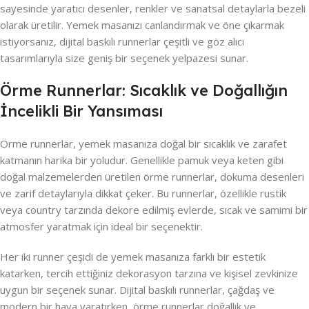
sayesinde yaratıcı desenler, renkler ve sanatsal detaylarla bezeli
olarak üretilir. Yemek masanızı canlandırmak ve öne çıkarmak
istiyorsanız, dijital baskılı runnerlar çeşitli ve göz alıcı
tasarımlarıyla size geniş bir seçenek yelpazesi sunar.
Örme Runnerlar: Sıcaklık ve Doğallığın
İncelikli Bir Yansıması
Örme runnerlar, yemek masanıza doğal bir sıcaklık ve zarafet
katmanın harika bir yoludur. Genellikle pamuk veya keten gibi
doğal malzemelerden üretilen örme runnerlar, dokuma desenleri
ve zarif detaylarıyla dikkat çeker. Bu runnerlar, özellikle rustik
veya country tarzında dekore edilmiş evlerde, sıcak ve samimi bir
atmosfer yaratmak için ideal bir seçenektir.
Her iki runner çeşidi de yemek masanıza farklı bir estetik
katarken, tercih ettiğiniz dekorasyon tarzına ve kişisel zevkinize
uygun bir seçenek sunar. Dijital baskılı runnerlar, çağdaş ve
modern bir hava yaratırken, örme runnerlar doğallık ve