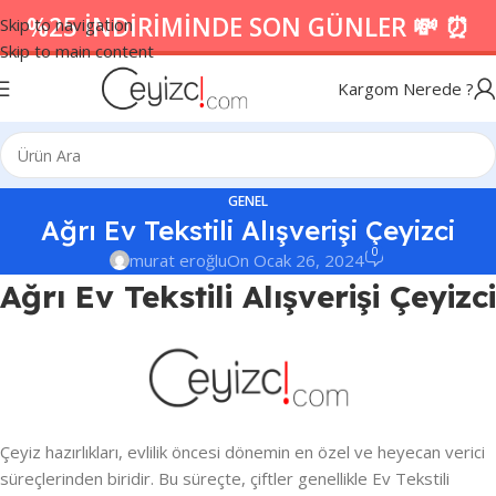
%25 İNDİRİMİNDE SON GÜNLER 💸 ⏰
Skip to navigation
Skip to main content
Kargom Nerede ?
GENEL
Ağrı Ev Tekstili Alışverişi Çeyizci
0
murat eroğlu
On Ocak 26, 2024
Ağrı Ev Tekstili Alışverişi Çeyizci
Çeyiz hazırlıkları, evlilik öncesi dönemin en özel ve heyecan verici
süreçlerinden biridir. Bu süreçte, çiftler genellikle Ev Tekstili