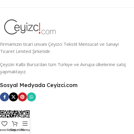
Firmamızın ticari ünvanı Çeyizci Tekstil Mensucat ve Sanayi
Ticaret Limited Şirketidir.
Çeyizin Kalbi Bursa’dan tüm Türkiye ve Avrupa ülkelerine satış
yapmaktayız.
Sosyal Medyada Ceyizci.com
avorilerim
Sepetim
Menu