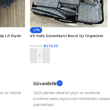
-27%
alp Lif Siyah
6’lı Valiz Düzenleyici Bavul Içi Organizer
Set Seyahat Hurcu
₺
219,00
₺
299,00
Sepete Ekle
Güvenilirlik
z ev tekstili
2004 yılından itibaren çeyiz ve evtekstili
ürünlerini www.ceyizci.com sitemizden satışını
yapmaktayız.