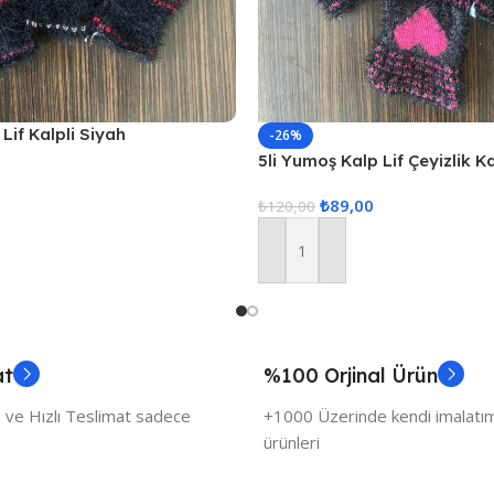
Lif Kalpli Siyah
-26%
5li Yumoş Kalp Lif Çeyizlik K
Pembe Kalp
₺
89,00
₺
120,00
Sepete Ekle
at
%100 Orjinal Ürün
 ve Hızlı Teslimat sadece
+1000 Üzerinde kendi imalatımı
ürünleri