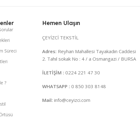
enler
Hemen Ulaşın
Sorular
ÇEYİZCİ TEKSTİL
kleri
m Süreci
Adres:
Reyhan Mahallesi Tayakadın Caddesi
2. Tahıl sokak No : 4 / a Osmangazi / BURSA
leri
İLETİŞİM :
0224 221 47 30
e ?
WHATSAPP :
0 850 303 8148
Mail:
info@ceyizci.com
til
Örtüsü