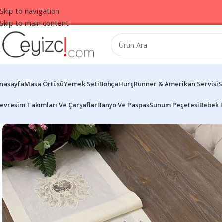
Skip to navigation
Skip to main content
nasayfa
Masa Örtüsü
Yemek Seti
Bohça
Hurç
Runner & Amerikan Servisi
S
evresim Takımları Ve Çarşaflar
Banyo Ve Paspas
Sunum Peçetesi
Bebek 