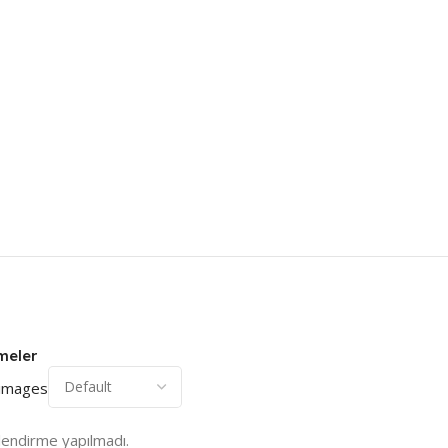
meler
 images
endirme yapılmadı.