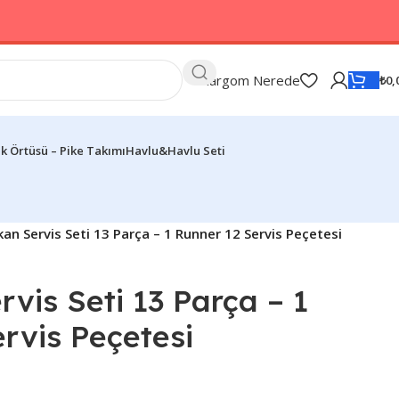
Kargom Nerede
₺
0,
k Örtüsü – Pike Takımı
Havlu&Havlu Seti
an Servis Seti 13 Parça – 1 Runner 12 Servis Peçetesi
vis Seti 13 Parça – 1
rvis Peçetesi