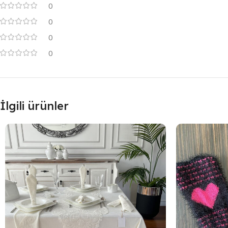
0
0
0
0
İlgili ürünler