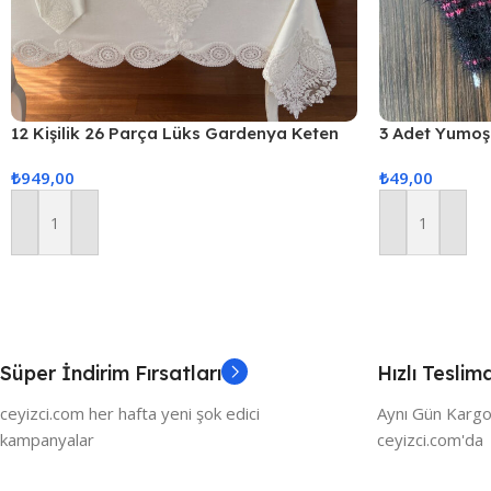
12 Kişilik 26 Parça Lüks Gardenya Keten
3 Adet Yumoş 
Kumaş Masa Örtüsü Seti
₺
949,00
₺
49,00
Sepete Ekle
Sepete Ekle
Süper İndirim Fırsatları
Hızlı Teslim
ceyizci.com her hafta yeni şok edici
Aynı Gün Kargo
kampanyalar
ceyizci.com'da