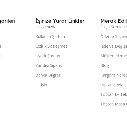
orileri
İşinize Yarar Linkler
Merak Edil
Hakkımızda
Sıkça Sorulan 
Kullanım Şartları
Ödeme Seçene
ı
Gizlilik Sözleşmesi
İade ve Değişi
ı
Üyelik Şartları
Müşteri Hizmet
Yurtdışı Sipariş
Blog
Banka Bilgileri
Kargom Nered
İletişim
toptan çeyiz
Toptan Ev Teks
Toptan Masa 