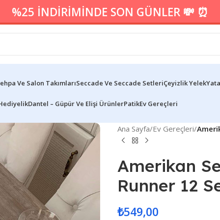
%25 İNDİRİMİNDE SON GÜNLER 💸 ⏰
ehpa Ve Salon Takımları
Seccade Ve Seccade Setleri
Çeyizlik Yelek
Yata
Hediyelik
Dantel – Güpür Ve Elişi Ürünler
Patik
Ev Gereçleri
Ana Sayfa
/
Ev Gereçleri
/
Amerik
Amerikan Ser
Runner 12 Se
₺
549,00