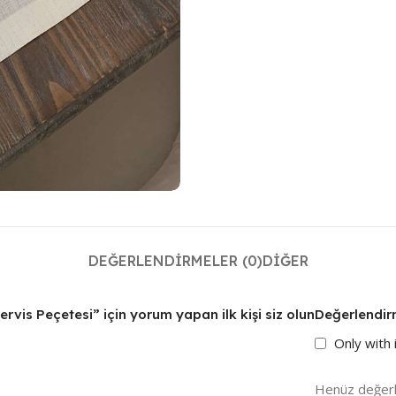
DEĞERLENDIRMELER (0)
DIĞER
rvis Peçetesi” için yorum yapan ilk kişi siz olun
Değerlendir
Only with
Henüz değerl