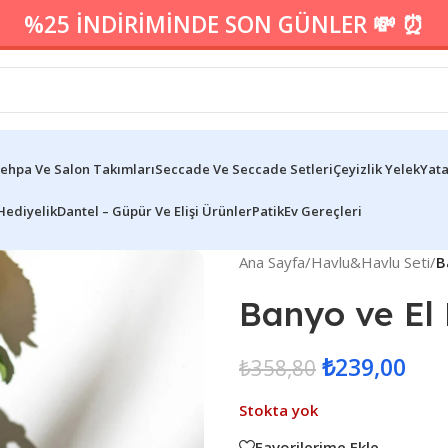
%25 İNDİRİMİNDE SON GÜNLER 💸 ⏰
ehpa Ve Salon Takımları
Seccade Ve Seccade Setleri
Çeyizlik Yelek
Yata
Hediyelik
Dantel – Güpür Ve Elişi Ürünler
Patik
Ev Gereçleri
Ana Sayfa
/
Havlu&Havlu Seti
/
B
Banyo ve El
₺
239,00
₺
358,80
Stokta yok
Favorilerime Ekle