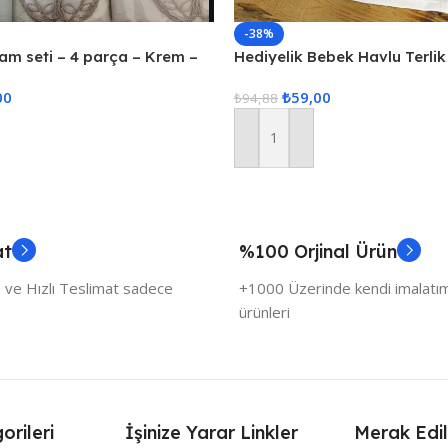
-38%
m seti – 4 parça – Krem –
Hediyelik Bebek Havlu Terlik
Pudra
00
₺
59,00
₺
94,88
Sepete Ekle
at
%100 Orjinal Ürün
 ve Hızlı Teslimat sadece
+1000 Üzerinde kendi imalatımı
ürünleri
orileri
İşinize Yarar Linkler
Merak Edil