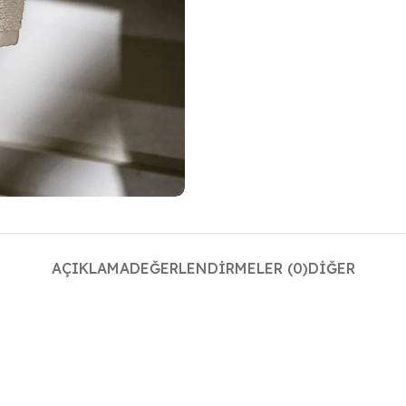
AÇIKLAMA
DEĞERLENDIRMELER (0)
DIĞER