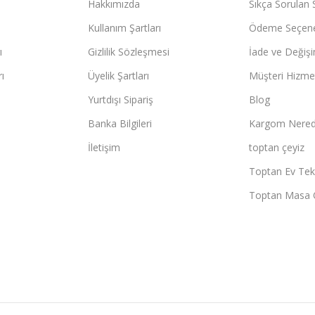
Hakkımızda
Sıkça Sorulan 
Kullanım Şartları
Ödeme Seçene
ı
Gizlilik Sözleşmesi
İade ve Değişi
ı
Üyelik Şartları
Müşteri Hizmet
Yurtdışı Sipariş
Blog
Banka Bilgileri
Kargom Nered
İletişim
toptan çeyiz
Toptan Ev Teks
Toptan Masa 