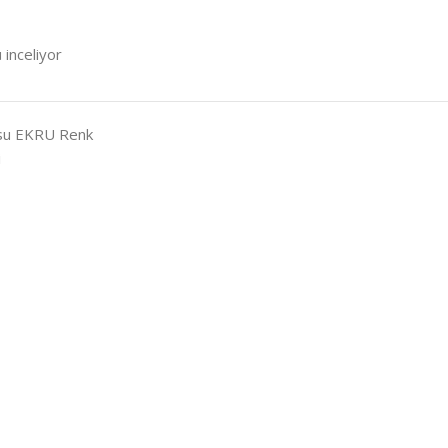
 inceliyor
usu EKRU Renk
i