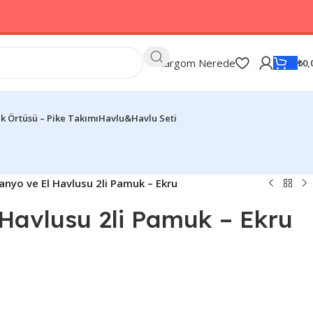
Kargom Nerede
₺
0,
k Örtüsü – Pike Takımı
Havlu&Havlu Seti
anyo ve El Havlusu 2li Pamuk – Ekru
 Havlusu 2li Pamuk – Ekru