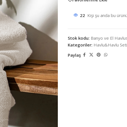
22
Kişi şu anda bu ürünü
Stok kodu:
Banyo ve El Havl
Kategoriler:
Havlu&Havlu Set
Paylaş