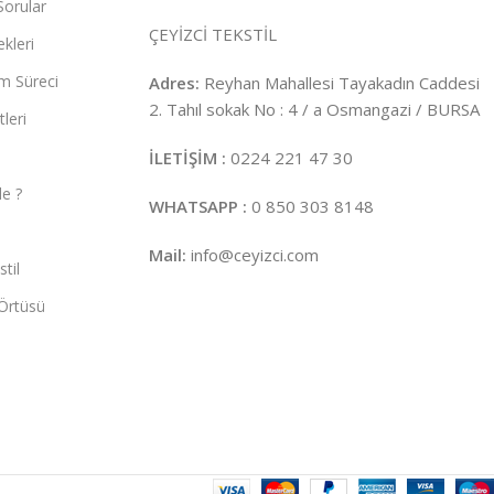
Sorular
ÇEYİZCİ TEKSTİL
kleri
m Süreci
Adres:
Reyhan Mahallesi Tayakadın Caddesi
2. Tahıl sokak No : 4 / a Osmangazi / BURSA
leri
İLETİŞİM :
0224 221 47 30
e ?
WHATSAPP :
0 850 303 8148
Mail:
info@ceyizci.com
til
Örtüsü