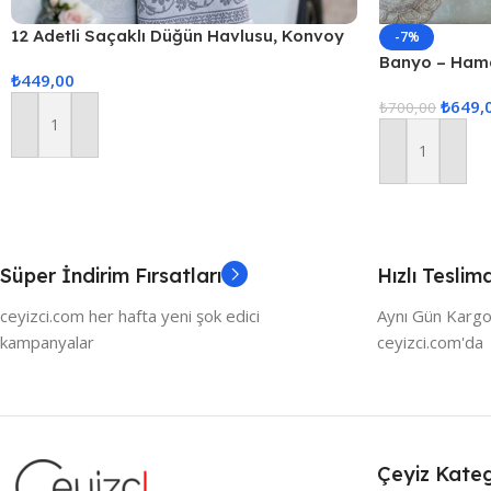
12 Adetli Saçaklı Düğün Havlusu, Konvoy
-7%
Havlusu Ekonomik Model 40x80cm
Banyo – Hama
₺
449,00
yeşil
₺
649,
₺
700,00
Sepete Ekle
Sepete Ekle
Süper İndirim Fırsatları
Hızlı Teslim
ceyizci.com her hafta yeni şok edici
Aynı Gün Kargo
kampanyalar
ceyizci.com'da
Çeyiz Kateg