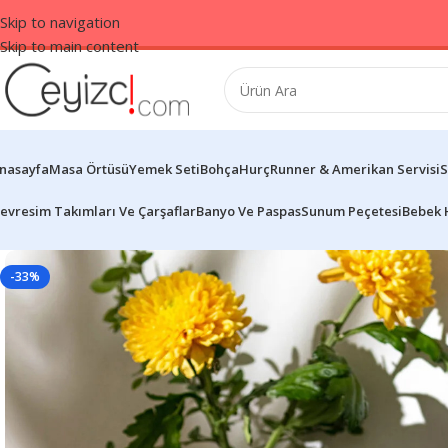
Skip to navigation
Skip to main content
nasayfa
Masa Örtüsü
Yemek Seti
Bohça
Hurç
Runner & Amerikan Servisi
S
evresim Takımları Ve Çarşaflar
Banyo Ve Paspas
Sunum Peçetesi
Bebek 
-33%