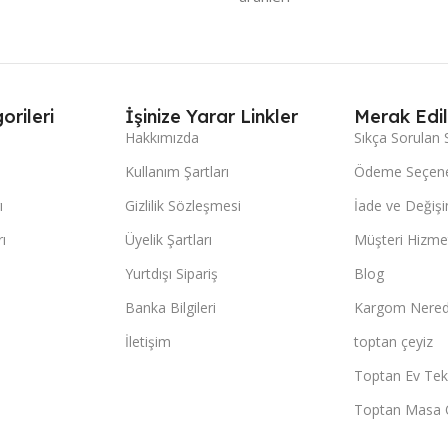
orileri
İşinize Yarar Linkler
Merak Edil
Hakkımızda
Sıkça Sorulan 
Kullanım Şartları
Ödeme Seçene
ı
Gizlilik Sözleşmesi
İade ve Değişi
ı
Üyelik Şartları
Müşteri Hizmet
Yurtdışı Sipariş
Blog
Banka Bilgileri
Kargom Nered
İletişim
toptan çeyiz
Toptan Ev Teks
Toptan Masa 