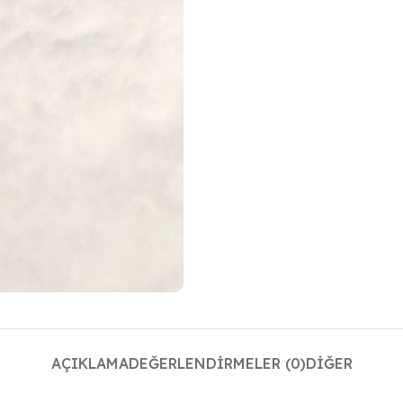
AÇIKLAMA
DEĞERLENDIRMELER (0)
DIĞER