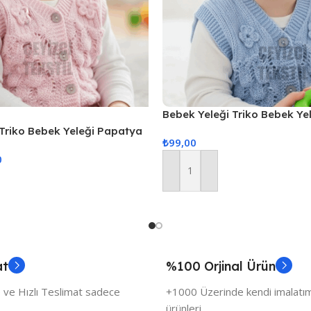
Bebek Yeleği Triko Bebek Ye
Desenli Bebe Yeleği
 Triko Bebek Yeleği Papatya
₺
99,00
Yeleği
0
Sepete Ekle
at
%100 Orjinal Ürün
 ve Hızlı Teslimat sadece
+1000 Üzerinde kendi imalatımı
ürünleri