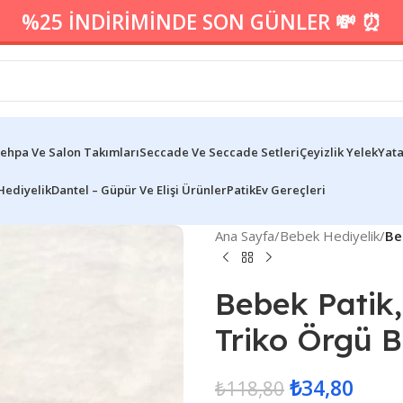
%25 İNDİRİMİNDE SON GÜNLER 💸 ⏰
ehpa Ve Salon Takımları
Seccade Ve Seccade Setleri
Çeyizlik Yelek
Yata
Hediyelik
Dantel – Güpür Ve Elişi Ürünler
Patik
Ev Gereçleri
Ana Sayfa
/
Bebek Hediyelik
/
Be
Bebek Patik,
Triko Örgü B
₺
34,80
₺
118,80