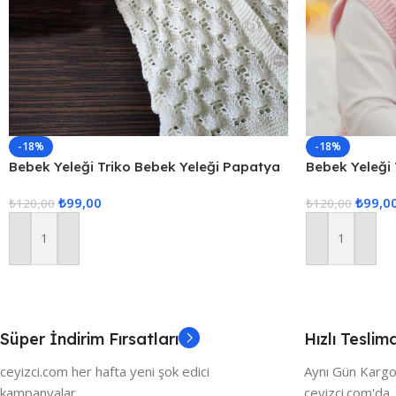
-18%
-18%
Bebek Yeleği Triko Bebek Yeleği Papatya
Bebek Yeleği
Desenli Bebe Yeleği
Desenli Bebe 
₺
99,00
₺
99,0
₺
120,00
₺
120,00
Sepete Ekle
Sepete Ekle
Süper İndirim Fırsatları
Hızlı Teslim
ceyizci.com her hafta yeni şok edici
Aynı Gün Kargo
kampanyalar
ceyizci.com'da