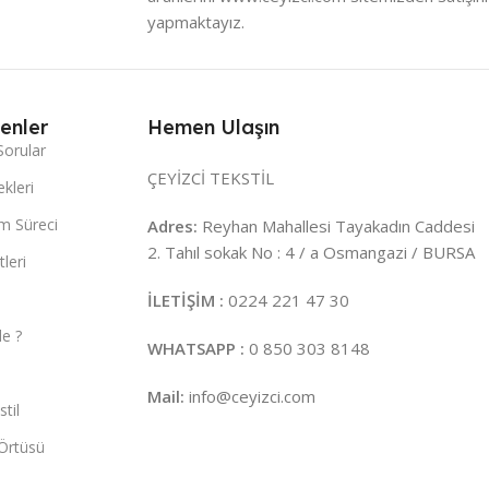
yapmaktayız.
enler
Hemen Ulaşın
Sorular
ÇEYİZCİ TEKSTİL
kleri
m Süreci
Adres:
Reyhan Mahallesi Tayakadın Caddesi
2. Tahıl sokak No : 4 / a Osmangazi / BURSA
leri
İLETİŞİM :
0224 221 47 30
e ?
WHATSAPP :
0 850 303 8148
Mail:
info@ceyizci.com
til
Örtüsü