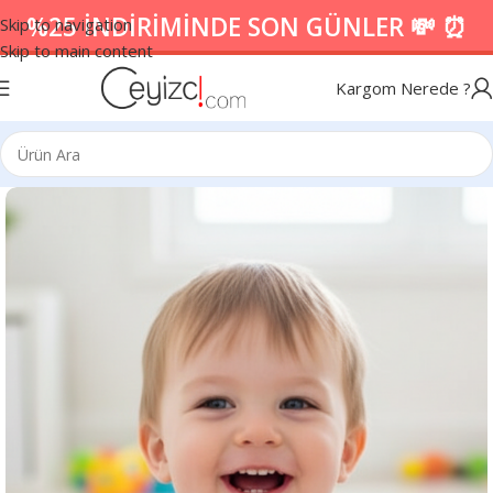
%25 İNDİRİMİNDE SON GÜNLER 💸 ⏰
Skip to navigation
Skip to main content
Kargom Nerede ?