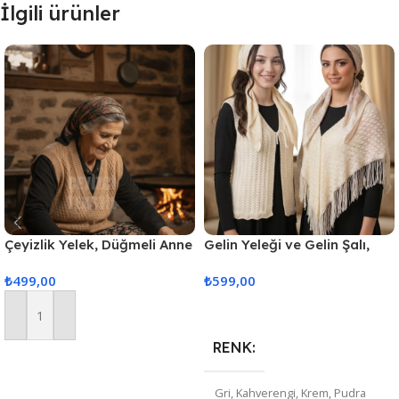
İlgili ürünler
Çeyizlik Yelek, Düğmeli Anne
Gelin Yeleği ve Gelin Şalı,
Yeleği, Simli Yelek, Hediyelik
Kristal Simli Çeyizlik Yelek
₺
499,00
₺
599,00
Yelek, Gelin Simli Cepli Yelek
ve Şal
Kapuçino
Seçenekler
Sepete Ekle
RENK
Gri
,
Kahverengi
,
Krem
,
Pudra