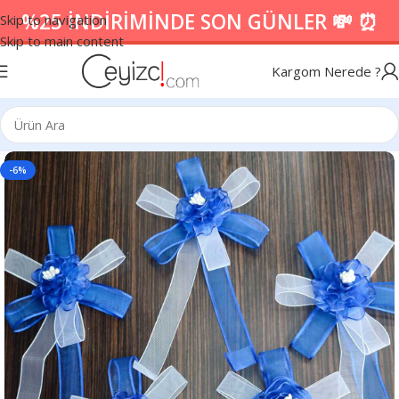
%25 İNDİRİMİNDE SON GÜNLER 💸 ⏰
Skip to navigation
Skip to main content
Kargom Nerede ?
-6%