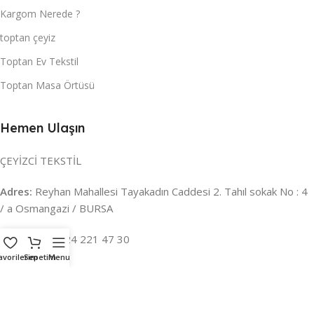
Kargom Nerede ?
toptan çeyiz
Toptan Ev Tekstil
Toptan Masa Örtüsü
Hemen Ulaşın
ÇEYİZCİ TEKSTİL
Adres:
Reyhan Mahallesi Tayakadın Caddesi 2. Tahıl sokak No : 4
/ a Osmangazi / BURSA
İLETİŞİM :
0224 221 47 30
avorilerim
Sepetim
Menu
WHATSAPP :
0 850 303 8148
Mail:
info@ceyizci.com