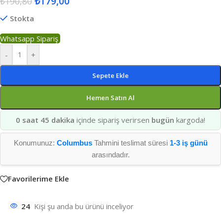
₺
179,00
₺
190,80
Stokta
Whatsapp Sipariş
-
+
Sepete Ekle
Hemen Satın Al
0 saat 45 dakika
içinde sipariş verirsen
bugün
kargoda!
Konumunuz:
Columbus
Tahmini teslimat süresi
1-3 iş günü
arasındadır.
Favorilerime Ekle
24
Kişi şu anda bu ürünü inceliyor