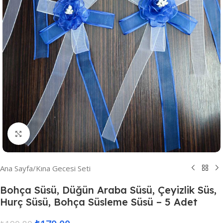
Resmi Büyüt
Ana Sayfa
/
Kına Gecesi Seti
Bohça Süsü, Düğün Araba Süsü, Çeyizlik Süs,
Hurç Süsü, Bohça Süsleme Süsü – 5 Adet