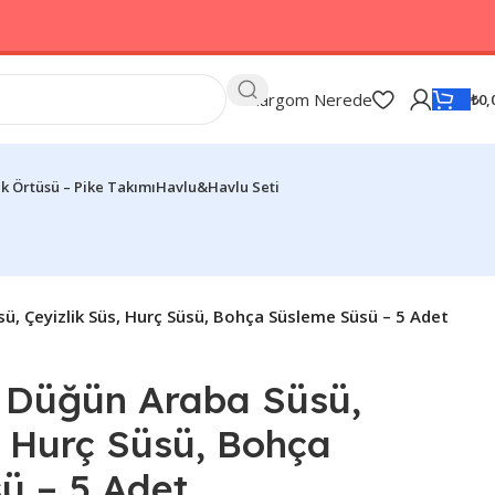
Kargom Nerede
₺
0,
k Örtüsü – Pike Takımı
Havlu&Havlu Seti
ü, Çeyizlik Süs, Hurç Süsü, Bohça Süsleme Süsü – 5 Adet
 Düğün Araba Süsü,
, Hurç Süsü, Bohça
ü – 5 Adet