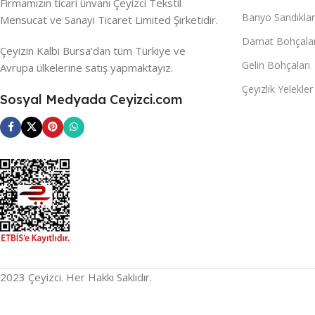
Firmamızın ticari ünvanı Çeyizci Tekstil
Banyo Sandıklar
Mensucat ve Sanayi Ticaret Limited Şirketidir.
Damat Bohçalar
Çeyizin Kalbi Bursa’dan tüm Türkiye ve
Gelin Bohçaları
Avrupa ülkelerine satış yapmaktayız.
Çeyizlik Yelekler
Sosyal Medyada Ceyizci.com
2023 Çeyizci. Her Hakkı Saklıdır.