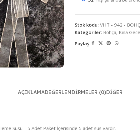
Stok kodu:
VHT - 942 - BOHÇ
Kategoriler:
Bohça
,
Kına Gece
Paylaş
AÇIKLAMA
DEĞERLENDIRMELER (0)
DIĞER
leme Süsü – 5 Adet Paket İçerisinde 5 adet süs vardır.