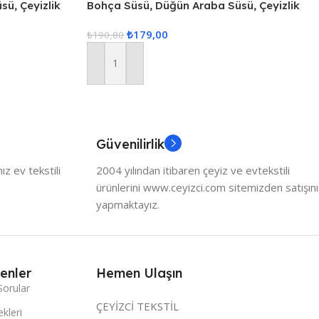
ü, Çeyizlik
Bohça Süsü, Düğün Araba Süsü, Çeyizlik
me Süsü – 5
Süs, Hurç Süsü, Bohça Süsleme Süsü – 5
₺
179,00
Adet
₺
190,80
Sepete Ekle
Güvenilirlik
z ev tekstili
2004 yılından itibaren çeyiz ve evtekstili
ürünlerini www.ceyizci.com sitemizden satışını
yapmaktayız.
enler
Hemen Ulaşın
Sorular
ÇEYİZCİ TEKSTİL
kleri