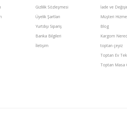
ı
Gizlilik Sözleşmesi
İade ve Değişi
ı
Üyelik Şartları
Müşteri Hizmet
Yurtdışı Sipariş
Blog
Banka Bilgileri
Kargom Nered
İletişim
toptan çeyiz
Toptan Ev Teks
Toptan Masa 