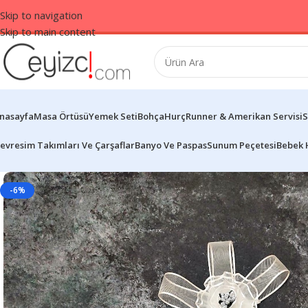
Skip to navigation
Skip to main content
nasayfa
Masa Örtüsü
Yemek Seti
Bohça
Hurç
Runner & Amerikan Servisi
S
evresim Takımları Ve Çarşaflar
Banyo Ve Paspas
Sunum Peçetesi
Bebek 
-6%