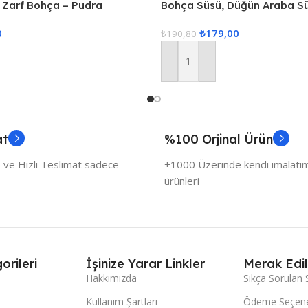
 Zarf Bohça – Pudra
Bohça Süsü, Düğün Araba Süs
Süs, Hurç Süsü, Bohça Süsle
0
₺
179,00
Adet
₺
190,80
Sepete Ekle
at
%100 Orjinal Ürün
 ve Hızlı Teslimat sadece
+1000 Üzerinde kendi imalatımı
ürünleri
orileri
İşinize Yarar Linkler
Merak Edil
Hakkımızda
Sıkça Sorulan 
Kullanım Şartları
Ödeme Seçene