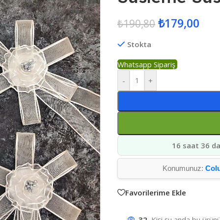
₺
179,00
₺
190,80
Stokta
Whatsapp Sipariş
-
+
16 saat 36 da
Konumunuz:
Col
Favorilerime Ekle
32
Kişi şu anda bu ürünü