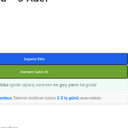
Sepete Ekle
Hemen Satın Al
kika
içinde sipariş verirsen
en geç yarın
kargoda!
umbus
Tahmini teslimat süresi
1-3 iş günü
arasındadır.
 inceliyor