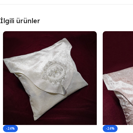
İlgili ürünler
-24%
-24%