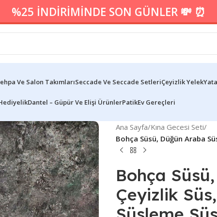
%25 İNDİRİMİNDE SON GÜNLER 💸 ⏰
ehpa Ve Salon Takımları
Seccade Ve Seccade Setleri
Çeyizlik Yelek
Yata
Hediyelik
Dantel – Güpür Ve Elişi Ürünler
Patik
Ev Gereçleri
Ana Sayfa
/
Kına Gecesi Seti
/
Bohça Süsü, Düğün Araba Süs
Bohça Süsü,
Çeyizlik Süs
Süsleme Süs