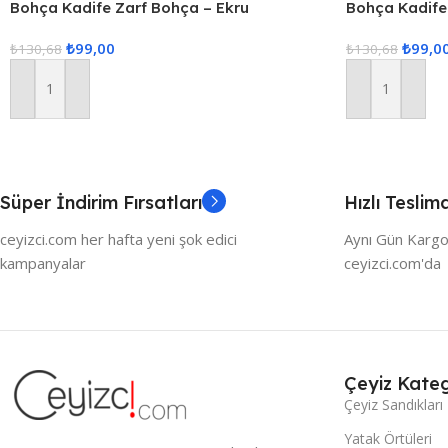
Bohça Kadife Zarf Bohça – Ekru
Bohça Kadife
₺
99,00
₺
99,0
₺
130,68
₺
130,68
Sepete Ekle
Sepete Ekle
Süper İndirim Fırsatları
Hızlı Teslim
ceyizci.com her hafta yeni şok edici
Aynı Gün Kargo
kampanyalar
ceyizci.com'da
Çeyiz Kateg
Çeyiz Sandıkları
Yatak Örtüleri