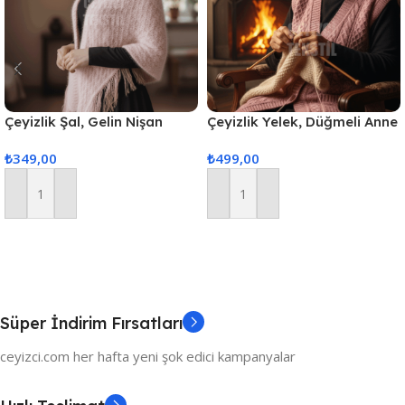
Çeyizlik Şal, Gelin Nişan
Çeyizlik Yelek, Düğmeli Anne
Bohçası, Simli Şal, Lüks Şal
Yeleği, Simli Yelek, Hediyelik
₺
349,00
₺
499,00
Yelek, Gelin Simli Cepli Yelek
– Pudra
Sepete Ekle
Sepete Ekle
Süper İndirim Fırsatları
ceyizci.com her hafta yeni şok edici kampanyalar