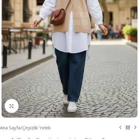
Resmi Büyüt
Ana Sayfa
/
Çeyizlik Yelek