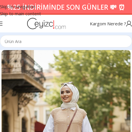
%25 İNDİRİMİNDE SON GÜNLER 💸 ⏰
Skip to navigation
Skip to main content
Kargom Nerede ?