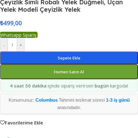
Çeyizlik Simli Robalı Yelek Düğmeli, Uçan
Yelek Modeli Çeyizlik Yelek
₺
499,00
Whatsapp Sipariş
-
+
Sepete Ekle
Hemen Satın Al
4 saat 50 dakika
içinde sipariş verirsen
bugün
kargoda!
Konumunuz:
Columbus
Tahmini teslimat süresi
1-3 iş günü
arasındadır.
Favorilerime Ekle