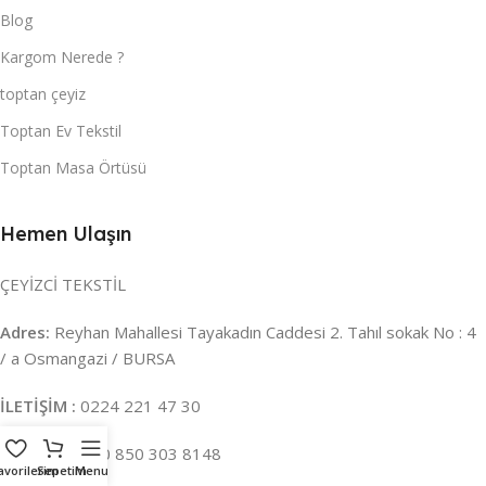
Blog
Kargom Nerede ?
toptan çeyiz
Toptan Ev Tekstil
Toptan Masa Örtüsü
Hemen Ulaşın
ÇEYİZCİ TEKSTİL
Adres:
Reyhan Mahallesi Tayakadın Caddesi 2. Tahıl sokak No : 4
/ a Osmangazi / BURSA
İLETİŞİM :
0224 221 47 30
WHATSAPP :
0 850 303 8148
avorilerim
Sepetim
Menu