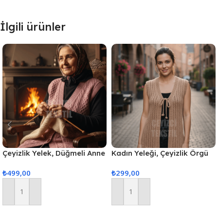
İlgili ürünler
Çeyizlik Yelek, Düğmeli Anne
Kadın Yeleği, Çeyizlik Örgü
Yeleği, Simli Yelek, Hediyelik
Yelek, Hediyelik Nişan
₺
499,00
₺
299,00
Yelek, Gelin Simli Cepli Yelek
Yeleği, Nişan&Çeyiz Yelekleri
– Pudra
Sepete Ekle
Sepete Ekle