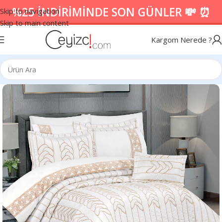
%25 İNDİRİMİNDE SON GÜNLER 💸 ⏰
Skip to navigation
Skip to main content
Kargom Nerede ?