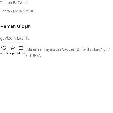
Toptan Ev Tekstil
Toptan Masa Örtüsü
Hemen Ulaşın
ÇEYİZCİ TEKSTİL
Adres:
Reyhan Mahallesi Tayakadın Caddesi 2. Tahıl sokak No : 4
avorilerim
Sepetim
Menu
/ a Osmangazi / BURSA
İLETİŞİM :
0224 221 47 30
WHATSAPP :
0 850 303 8148
Mail:
info@ceyizci.com
2023 Çeyizci. Her Hakkı Saklıdır.