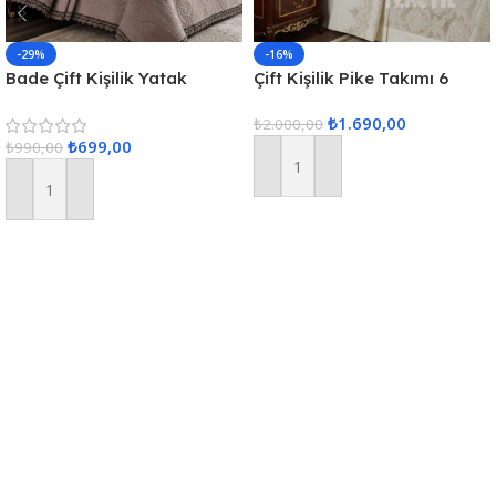
-29%
-16%
Bade Çift Kişilik Yatak
Çift Kişilik Pike Takımı 6
Örtüsü – Kapuçino
Parça
₺
1.690,00
₺
2.000,00
₺
699,00
₺
990,00
Sepete Ekle
Sepete Ekle