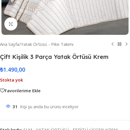
Resmi Büyüt
Ana Sayfa
/
Yatak Örtüsü - Pike Takımı
Çift Kişilik 3 Parça Yatak Örtüsü Krem
₺
1.490,00
Stokta yok
Favorilerime Ekle
31
Kişi şu anda bu ürünü inceliyor
Stok kodu:
SLM - YATAK ÖRTÜSÜ - ŞERİTLİ ÜÇGEN KREM