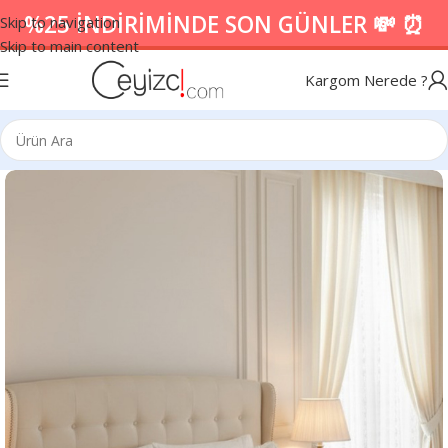
%25 İNDİRİMİNDE SON GÜNLER 💸 ⏰
Skip to navigation
Skip to main content
Kargom Nerede ?