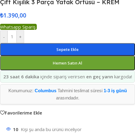
Çift Kişilik 3 Parça Yatak Örtüsü – KREM
₺
1.390,00
Whatsapp Sipariş
-
+
Sepete Ekle
Hemen Satın Al
23 saat 6 dakika
içinde sipariş verirsen
en geç yarın
kargoda!
Konumunuz:
Columbus
Tahmini teslimat süresi
1-3 iş günü
arasındadır.
Favorilerime Ekle
10
Kişi şu anda bu ürünü inceliyor