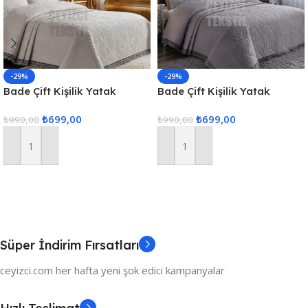
-29%
-29%
Bade Çift Kişilik Yatak
Bade Çift Kişilik Yatak
Örtüsü – Ekru
Örtüsü – Gri
₺
699,00
₺
699,00
₺
990,00
₺
990,00
Sepete Ekle
Sepete Ekle
Süper İndirim Fırsatları
ceyizci.com her hafta yeni şok edici kampanyalar