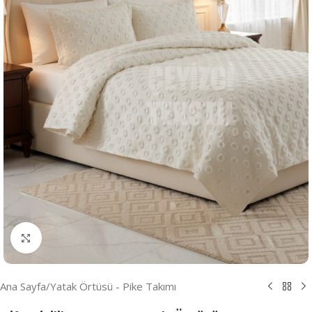
Resmi Büyüt
Ana Sayfa
/
Yatak Örtüsü - Pike Takımı