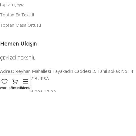
toptan çeyiz
Toptan Ev Tekstil
Toptan Masa Örtüsü
Hemen Ulaşın
ÇEYİZCİ TEKSTİL
Adres:
Reyhan Mahallesi Tayakadın Caddesi 2. Tahıl sokak No : 4
/ a Osmangazi / BURSA
avorilerim
Sepetim
Menu
İLETİŞİM :
0224 221 47 30
WHATSAPP :
0 850 303 8148
Mail:
info@ceyizci.com