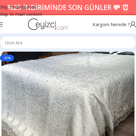
%25 İNDİRİMİNDE SON GÜNLER 💸 ⏰
Skip to navigation
Skip to main content
Kargom Nerede ?
-21%