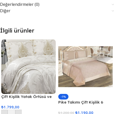
Değerlendirmeler (0)
Diğer
İlgili ürünler
Çift Kişilik Yatak Örtüsü ve
-1%
Pike Takımı 6 Parça
Pike Takımı Çift Kişilik 6
₺
1.799,00
Parça – Kapuçino
₺
1.190,00
₺
1.200,00