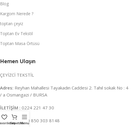
Blog
Kargom Nerede ?
toptan çeyiz
Toptan Ev Tekstil
Toptan Masa Örtüsü
Hemen Ulaşın
ÇEYİZCİ TEKSTİL
Adres:
Reyhan Mahallesi Tayakadın Caddesi 2. Tahıl sokak No : 4
/ a Osmangazi / BURSA
İLETİŞİM :
0224 221 47 30
WHATSAPP :
0 850 303 8148
avorilerim
Sepetim
Menu