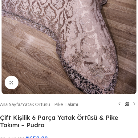
Resmi Büyüt
Ana Sayfa
/
Yatak Örtüsü - Pike Takımı
Çift Kişilik 6 Parça Yatak Örtüsü & Pike
Takımı – Pudra