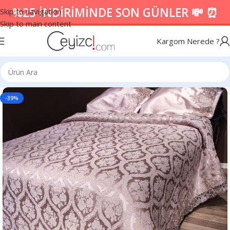
%25 İNDİRİMİNDE SON GÜNLER 💸 ⏰
Skip to navigation
Skip to main content
Kargom Nerede ?
-39%