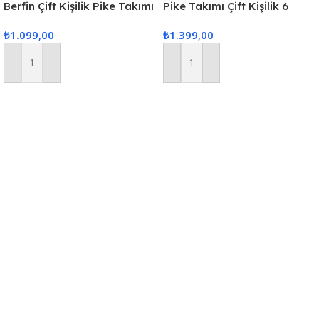
Berfin Çift Kişilik Pike Takımı
Pike Takımı Çift Kişilik 6
– Pudra
Parça – Kapuçino
₺
1.099,00
₺
1.399,00
Sepete Ekle
Sepete Ekle