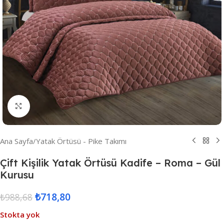
Resmi Büyüt
Ana Sayfa
/
Yatak Örtüsü - Pike Takımı
Çift Kişilik Yatak Örtüsü Kadife – Roma – Gül
Kurusu
₺
718,80
₺
988,68
Stokta yok