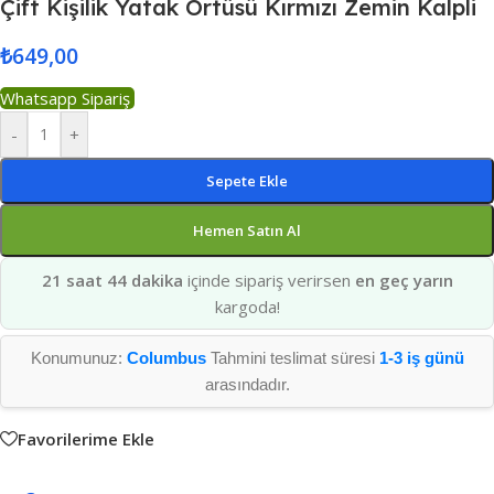
Çift Kişilik Yatak Örtüsü Kırmızı Zemin Kalpli
₺
649,00
Whatsapp Sipariş
-
+
Sepete Ekle
Hemen Satın Al
21 saat 44 dakika
içinde sipariş verirsen
en geç yarın
kargoda!
Konumunuz:
Columbus
Tahmini teslimat süresi
1-3 iş günü
arasındadır.
Favorilerime Ekle