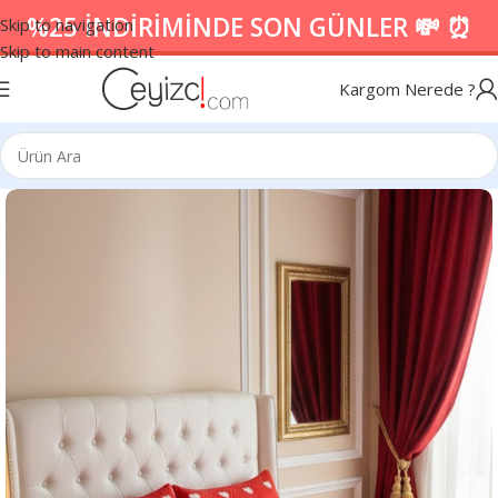
%25 İNDİRİMİNDE SON GÜNLER 💸 ⏰
Skip to navigation
Skip to main content
Kargom Nerede ?