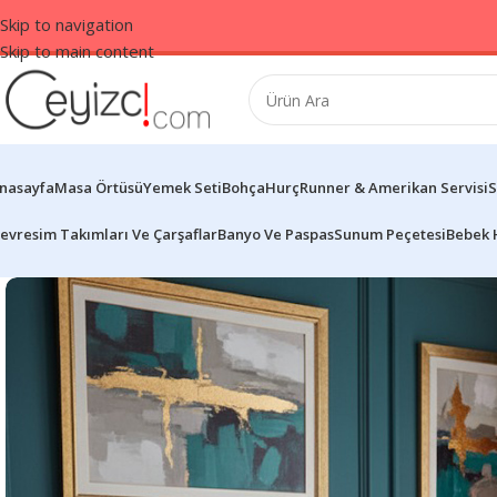
Skip to navigation
Skip to main content
nasayfa
Masa Örtüsü
Yemek Seti
Bohça
Hurç
Runner & Amerikan Servisi
S
evresim Takımları Ve Çarşaflar
Banyo Ve Paspas
Sunum Peçetesi
Bebek 