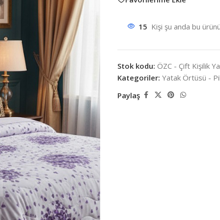
15
Kişi şu anda bu ürünü
Stok kodu:
ÖZC - Çift Kişilik 
Kategoriler:
Yatak Örtüsü - P
Paylaş