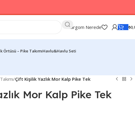
Kargom Nerede
₺
0,
k Örtüsü – Pike Takımı
Havlu&Havlu Seti
 Takımı
/
Çift Kişilik Yazlık Mor Kalp Pike Tek
Yazlık Mor Kalp Pike Tek