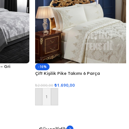
 – Gri
-16%
Çift Kişilik Pike Takımı 6 Parça
₺
1.690,00
₺
2.000,00
Sepete Ekle