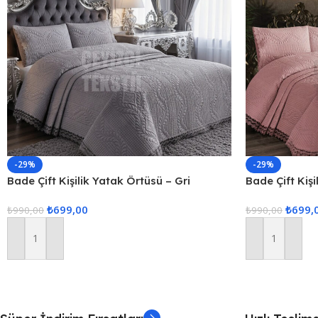
-29%
-29%
Bade Çift Kişilik Yatak Örtüsü – Gri
Bade Çift Kiş
₺
699,00
₺
699,
₺
990,00
₺
990,00
Sepete Ekle
Sepete Ekle