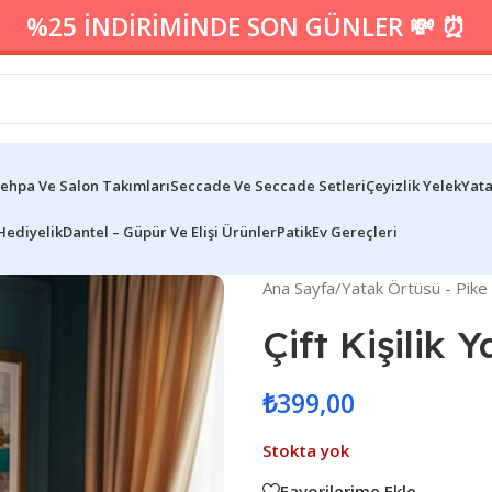
%25 İNDİRİMİNDE SON GÜNLER 💸 ⏰
ehpa Ve Salon Takımları
Seccade Ve Seccade Setleri
Çeyizlik Yelek
Yata
Hediyelik
Dantel – Güpür Ve Elişi Ürünler
Patik
Ev Gereçleri
Ana Sayfa
/
Yatak Örtüsü - Pike
Çift Kişilik 
₺
399,00
Stokta yok
Favorilerime Ekle