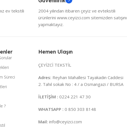
Güvenilirlik
z ev tekstili
2004 yılından itibaren çeyiz ve evtekstili
ürünlerini www.ceyizci.com sitemizden satışını
yapmaktayız.
enler
Hemen Ulaşın
Sorular
ÇEYİZCİ TEKSTİL
kleri
m Süreci
Adres:
Reyhan Mahallesi Tayakadın Caddesi
2. Tahıl sokak No : 4 / a Osmangazi / BURSA
leri
İLETİŞİM :
0224 221 47 30
e ?
WHATSAPP :
0 850 303 8148
Mail:
info@ceyizci.com
til