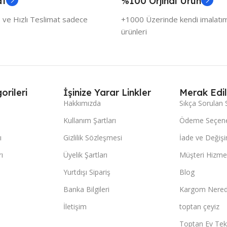
at
%100 Orjinal Ürün
 ve Hızlı Teslimat sadece
+1000 Üzerinde kendi imalatımı
ürünleri
orileri
İşinize Yarar Linkler
Merak Edil
Hakkımızda
Sıkça Sorulan 
Kullanım Şartları
Ödeme Seçene
ı
Gizlilik Sözleşmesi
İade ve Değişi
ı
Üyelik Şartları
Müşteri Hizmet
Yurtdışı Sipariş
Blog
Banka Bilgileri
Kargom Nered
İletişim
toptan çeyiz
Toptan Ev Teks