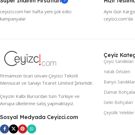
Süper İndirim Fırsatları
Hızlı Teslim
ceyizci.com her hafta yeni şok edici
Aynı Gün Kargo
kampanyalar
ceyizci.com'da
Çeyiz Kateg
Çeyiz Sandıkları
Yatak Örtüleri
Firmamızın ticari ünvanı Çeyizci Tekstil
Banyo Sandıklar
Mensucat ve Sanayi Ticaret Limited Şirketidir.
Damat Bohçalar
Çeyizin Kalbi Bursa’dan tüm Türkiye ve
Gelin Bohçaları
Avrupa ülkelerine satış yapmaktayız.
Çeyizlik Yelekler
Sosyal Medyada Ceyizci.com