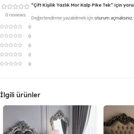
“Çift Kişilik Yazlık Mor Kalp Pike Tek” için yoru
0 reviews
Değerlendirme yazabilmek için
oturum açmalısınız
.
0
0
0
0
0
İlgili ürünler