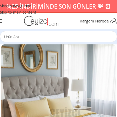
%25 İNDİRİMİNDE SON GÜNLER 💸 ⏰
Skip to navigation
Skip to main content
Kargom Nerede ?