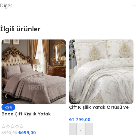
Diğer
İlgili ürünler
Çift Kişilik Yatak Örtüsü ve
-29%
Pike Takımı 6 Parça
Bade Çift Kişilik Yatak
₺
1.799,00
Örtüsü – Kapuçino
₺
699,00
₺
990,00
Sepete Ekle