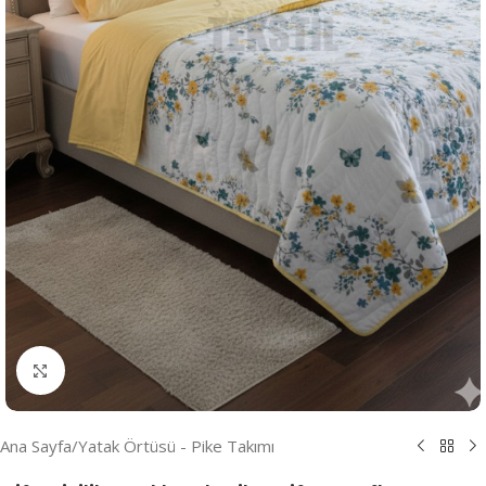
Resmi Büyüt
Ana Sayfa
/
Yatak Örtüsü - Pike Takımı