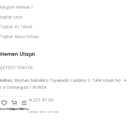
Kargom Nerede ?
toptan çeyiz
Toptan Ev Tekstil
Toptan Masa Örtüsü
Hemen Ulaşın
ÇEYİZCİ TEKSTİL
Adres:
Reyhan Mahallesi Tayakadın Caddesi 2. Tahıl sokak No : 4
/ a Osmangazi / BURSA
İLETİŞİM :
0224 221 47 30
avorilerim
Sepetim
Menu
WHATSAPP :
0 850 303 8148
Mail:
info@ceyizci.com