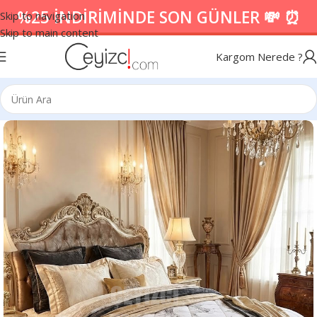
%25 İNDİRİMİNDE SON GÜNLER 💸 ⏰
Skip to navigation
Skip to main content
Kargom Nerede ?