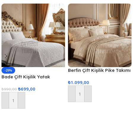
Berfin Çift Kişilik Pike Takımı
-29%
– Kapuçino
Bade Çift Kişilik Yatak
₺
1.099,00
Örtüsü – Ekru
₺
699,00
₺
990,00
Sepete Ekle
Sepete Ekle