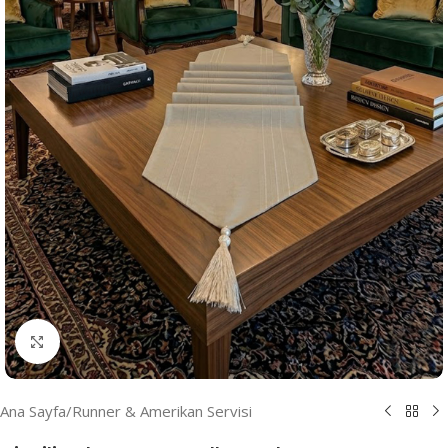
Resmi Büyüt
Ana Sayfa
/
Runner & Amerikan Servisi