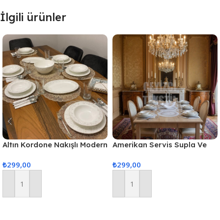
İlgili ürünler
Altın Kordone Nakışlı Modern
Amerikan Servis Supla Ve
Amerikan Servis Supla Ve
Runner Seti 6 Kişilik
₺
299,00
₺
299,00
Runner 6 Kişilik Set
Sepete Ekle
Sepete Ekle