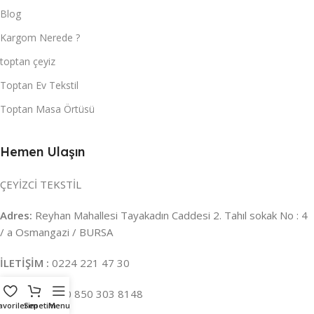
Blog
Kargom Nerede ?
toptan çeyiz
Toptan Ev Tekstil
Toptan Masa Örtüsü
Hemen Ulaşın
ÇEYİZCİ TEKSTİL
Adres:
Reyhan Mahallesi Tayakadın Caddesi 2. Tahıl sokak No : 4
/ a Osmangazi / BURSA
İLETİŞİM :
0224 221 47 30
WHATSAPP :
0 850 303 8148
avorilerim
Sepetim
Menu