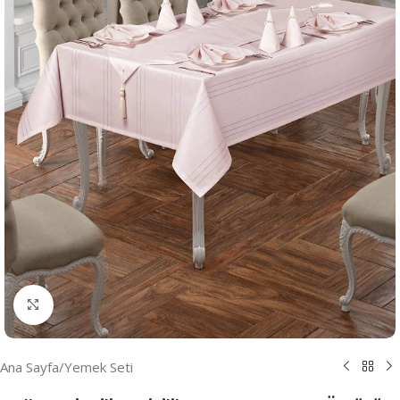
Resmi Büyüt
Ana Sayfa
/
Yemek Seti