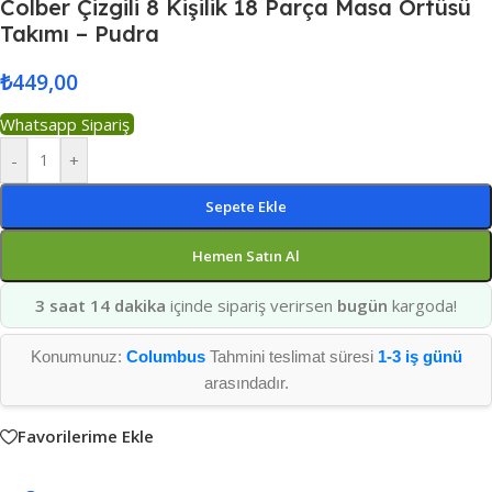
Colber Çizgili 8 Kişilik 18 Parça Masa Örtüsü
Takımı – Pudra
₺
449,00
Whatsapp Sipariş
-
+
Sepete Ekle
Hemen Satın Al
3 saat 14 dakika
içinde sipariş verirsen
bugün
kargoda!
Konumunuz:
Columbus
Tahmini teslimat süresi
1-3 iş günü
arasındadır.
Favorilerime Ekle