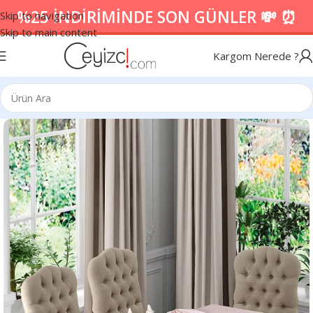
%25 İNDİRİMİNDE SON GÜNLER 💸 ⏰
Skip to navigation
Skip to main content
Kargom Nerede ?