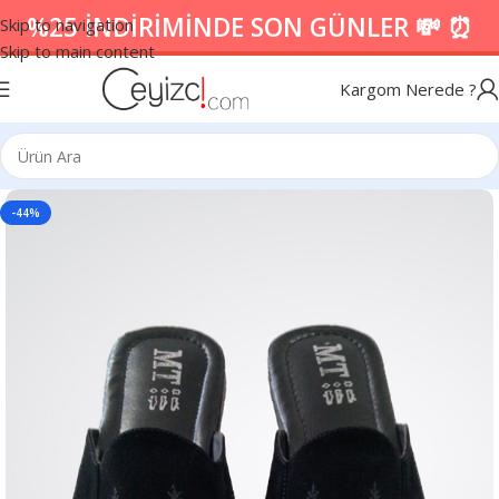
%25 İNDİRİMİNDE SON GÜNLER 💸 ⏰
Skip to navigation
Skip to main content
Kargom Nerede ?
-44%