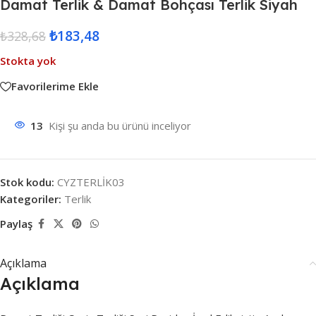
Damat Terlik & Damat Bohçası Terlik Siyah
₺
183,48
₺
328,68
Stokta yok
Favorilerime Ekle
13
Kişi şu anda bu ürünü inceliyor
Stok kodu:
CYZTERLİK03
Kategoriler:
Terlik
Paylaş
Açıklama
Açıklama