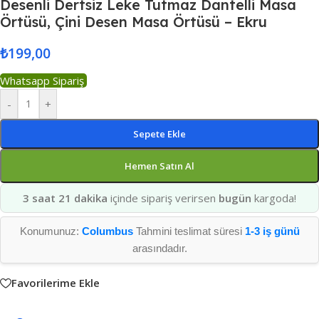
Desenli Dertsiz Leke Tutmaz Dantelli Masa
Örtüsü, Çini Desen Masa Örtüsü – Ekru
₺
199,00
Whatsapp Sipariş
-
+
Sepete Ekle
Hemen Satın Al
3 saat 21 dakika
içinde sipariş verirsen
bugün
kargoda!
Konumunuz:
Columbus
Tahmini teslimat süresi
1-3 iş günü
arasındadır.
Favorilerime Ekle