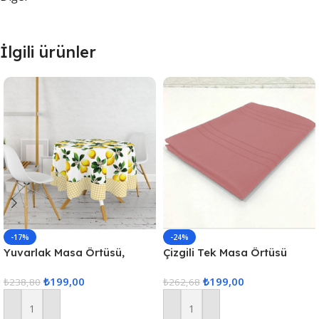
İlgili ürünler
-17%
-24%
Yuvarlak Masa Örtüsü,
Çizgili Tek Masa Örtüsü
Fiskos Dijital Baskılı
Colber 160x220cm Pudra
₺
199,00
₺
199,00
₺
238,80
₺
262,68
Sepete Ekle
Sepete Ekle