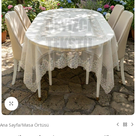
Resmi Büyüt
Ana Sayfa
/
Masa Örtüsü