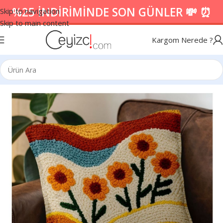
%25 İNDİRİMİNDE SON GÜNLER 💸 ⏰
Skip to navigation
Skip to main content
Kargom Nerede ?