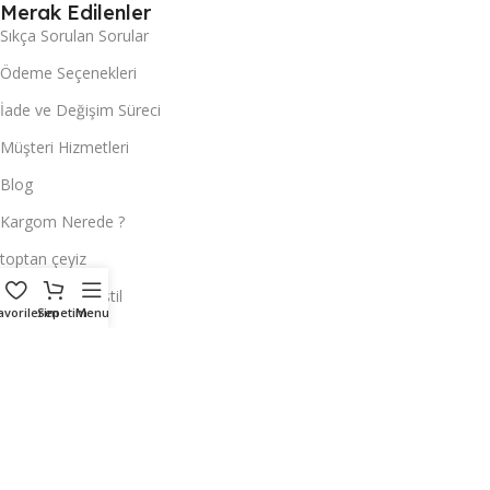
Merak Edilenler
Sıkça Sorulan Sorular
Ödeme Seçenekleri
İade ve Değişim Süreci
Müşteri Hizmetleri
Blog
Kargom Nerede ?
toptan çeyiz
Toptan Ev Tekstil
avorilerim
Sepetim
Menu
Toptan Masa Örtüsü
Hemen Ulaşın
ÇEYİZCİ TEKSTİL