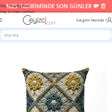
%25 İNDİRİMİNDE SON GÜNLER 💸 ⏰
Skip to navigation
Skip to main content
Kargom Nerede ?