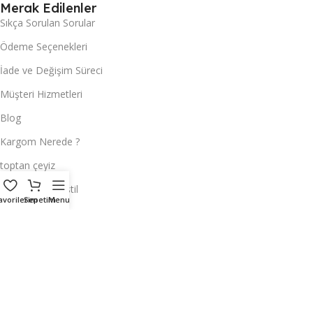
Merak Edilenler
Sıkça Sorulan Sorular
Ödeme Seçenekleri
İade ve Değişim Süreci
Müşteri Hizmetleri
Blog
Kargom Nerede ?
toptan çeyiz
Toptan Ev Tekstil
avorilerim
Sepetim
Menu
Toptan Masa Örtüsü
Hemen Ulaşın
ÇEYİZCİ TEKSTİL