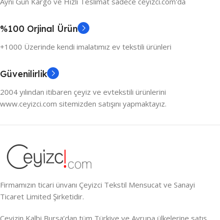
Aynı Gün Kargo ve Hızlı Teslimat sadece ceyizci.com'da
%100 Orjinal Ürün
+1000 Üzerinde kendi imalatımız ev tekstili ürünleri
Güvenilirlik
2004 yılından itibaren çeyiz ve evtekstili ürünlerini
www.ceyizci.com sitemizden satışını yapmaktayız.
Firmamızın ticari ünvanı Çeyizci Tekstil Mensucat ve Sanayi
Ticaret Limited Şirketidir.
Çeyizin Kalbi Bursa’dan tüm Türkiye ve Avrupa ülkelerine satış