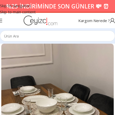
%25 İNDİRİMİNDE SON GÜNLER 💸 ⏰
Skip to navigation
Skip to main content
Kargom Nerede ?