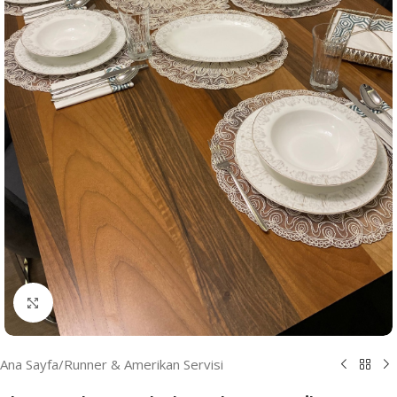
Resmi Büyüt
Ana Sayfa
/
Runner & Amerikan Servisi