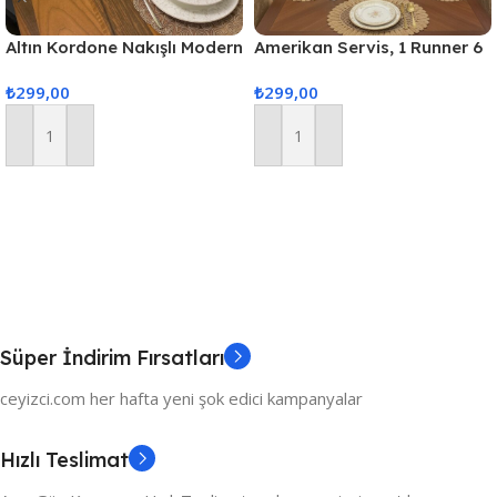
Altın Kordone Nakışlı Modern
Amerikan Servis, 1 Runner 6
Amerikan Servis Supla Ve
Supla Yemek Servis Takımı,
₺
299,00
₺
299,00
Runner 6 Kişilik Set
Masa Örtüsü Seti, Servis
Sunum Seti
Sepete Ekle
Sepete Ekle
Süper İndirim Fırsatları
ceyizci.com her hafta yeni şok edici kampanyalar
Hızlı Teslimat